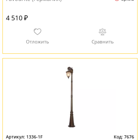
4 510 ₽
1336-1F
7676