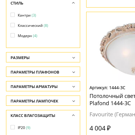
СТИЛЬ
Кантри
(3)
Классический
(8)
Модерн
(4)
РАЗМЕРЫ
Высота, см
ПАРАМЕТРЫ ПЛАФОНОВ
-
ФОРМА ПЛАФОНА
ПАРАМЕТРЫ АРМАТУРЫ
Ширина, см
1444-3C
Потолочный свет
-
Круг
(3)
ЦВЕТ АРМАТУРЫ
ПАРАМЕТРЫ ЛАМПОЧЕК
Plafond 1444-3C
Диаметр, см
Круглый
(3)
Количество ламп
Белый
(5)
Favourite (Герма
КЛАСС ВЛАГОЗАЩИТЫ
-
Полукруг
(1)
-
Бронза
(2)
4 004 ₽
IP20
(9)
Сфера
(3)
Общая мощность ламп
Желтый
(5)