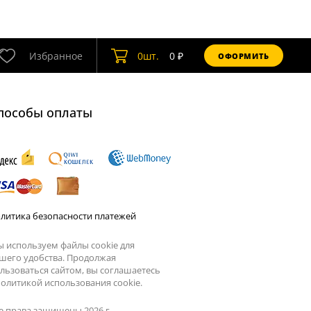
Избранное
0
шт.
0
₽
ОФОРМИТЬ
пособы оплаты
литика безопасности платежей
 используем файлы cookie для
шего удобства. Продолжая
льзоваться сайтом, вы соглашаетесь
олитикой использования cookie.
е права защищены 2026 г.