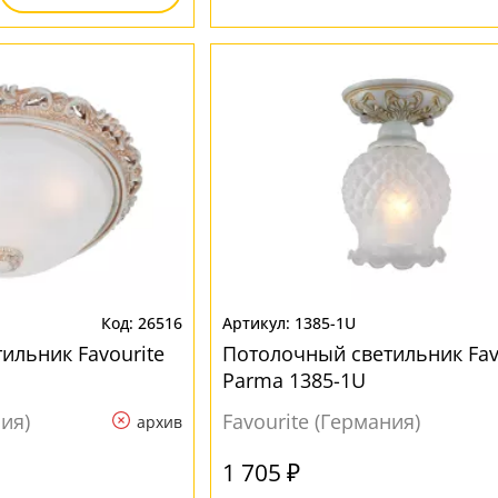
26516
1385-1U
ильник Favourite
Потолочный светильник Fav
Parma 1385-1U
ния)
Favourite (Германия)
архив
1 705 ₽