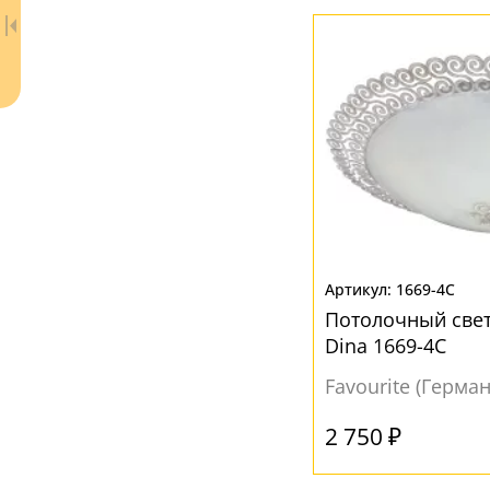
Бежевый
(1)
Белый
(10)
Бронза
(1)
Желтый
(1)
Золотой
(1)
Ваш регион:
Москва
1669-4C
Потолочный свет
+7 (800) 775-63-32
- бесплатно по России
Dina 1669-4C
+7 (495) 255-03-21
- бесплатная доставка
Favourite (Герма
2 750 ₽