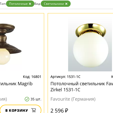
Бронза
Тип:
Потолочные
Вид:
Светильники
Золото
Прозрачные
Хром
Черные
16801
1531-1C
ильник Magrib
Потолочный светильник Fav
Zirkel 1531-1C
ния)
Favourite (Германия)
35 шт.
2 596 ₽
В КОРЗИНУ