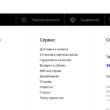
Просмотренные
Сравнение
и
Cервис
С
Доставка и оплата
Установка светильников
Гарантия и качество
Возврат и обмен
Веб-мастерам
Дизайнерам
По
Отзывы
Мы
Новости
ва
Статьи
по
Типы лампочек
с
п
Вс