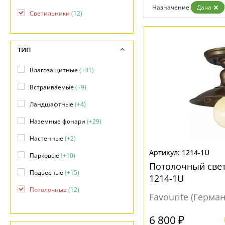
Возврат
Назначение:
Дача
Отзывы
Светильники
(12)
Установка
Дизайнерам
Бренды
ТИП
Контакты
Влагозащитные
(+31)
Встраиваемые
(+9)
Ландшафтные
(+4)
Наземные фонари
(+29)
Настенные
(+2)
1214-1U
Парковые
(+10)
Потолочный свет
Подвесные
(+15)
1214-1U
Потолочные
(12)
Favourite (Герма
Фасадные
(+55)
6 800 ₽
Фонари
(+17)