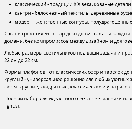
классический - традиции XIX века, кованые детали
кантри - белоснежный текстиль, деревянные буси
модерн - женственные контуры, полудрагоценные 
Свыше трех стилей - от ар-деко до винтажа - и кажд
домами, без компромиссов между дизайном и долгов
Любые размеры светильников под ваши задачи и прост
22 см до 22 см.
Формы плафонов - от классических сфер и тарелок д
круглый - универсальное решение для любых уютных зон
форм: круглые, квадратные, классические и ультрасо
Полный набор для идеального света: светильники на л
light.su