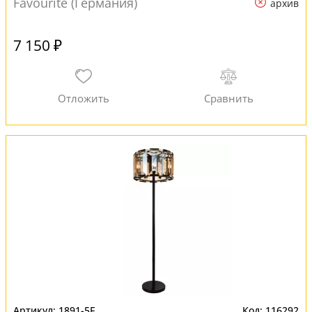
Favourite (Германия)
архив
7 150 ₽
1891-5F
116292