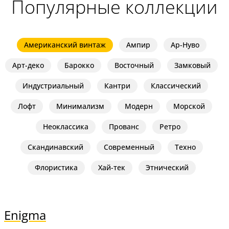
Популярные коллекции
Американский винтаж
Ампир
Ар-Нуво
Арт-деко
Барокко
Восточный
Замковый
Индустриальный
Кантри
Классический
Лофт
Минимализм
Модерн
Морской
Неоклассика
Прованс
Ретро
Скандинавский
Современный
Техно
Флористика
Хай-тек
Этнический
Enigma