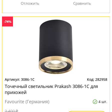
-74%
3086-1C
282958
Точечный светильник Prakash 3086-1C для
прихожей
Favourite (Германия)
4 шт.
3 400 ₽