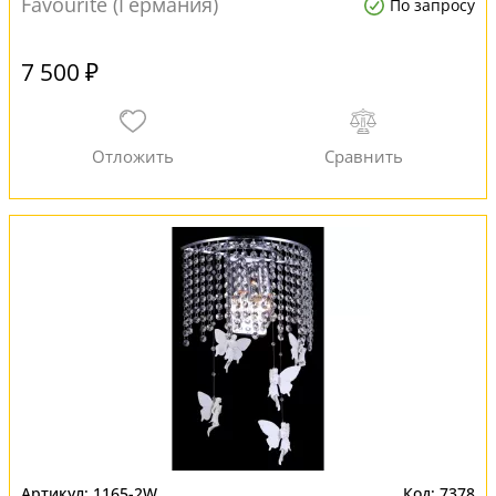
Favourite (Германия)
По запросу
7 500 ₽
1165-2W
7378