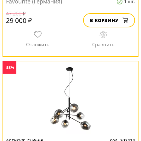
Favourite (Германия)
1 шт.
47 200 ₽
29 000 ₽
В КОРЗИНУ
-58%
2359-6P
202414