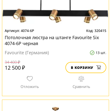
4074-6P
320415
Потолочная люстра на штанге Favourite Six
4074-6P черная
Favourite (Германия)
13 шт.
34 400 ₽
12 500 ₽
В КОРЗИНУ