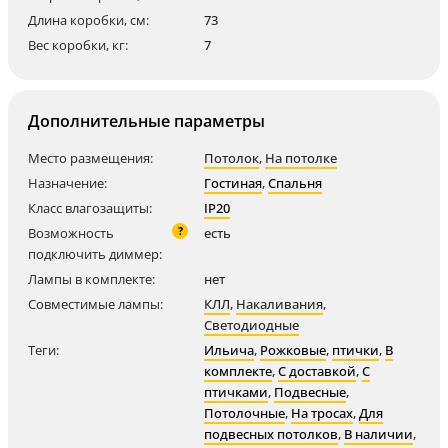
Длина коробки, см:
73
Вес коробки, кг:
7
Дополнительные параметры
Место размещения:
Потолок
,
На потолке
Назначение:
Гостиная
,
Спальня
Класс влагозащиты:
IP20
?
Возможность
есть
подключить диммер:
Лампы в комплекте:
нет
Совместимые лампы:
КЛЛ
,
Накаливания
,
Светодиодные
Теги:
Ильича
,
Рожковые
,
птички
,
В
комплекте
,
С доставкой
,
С
птичками
,
Подвесные
,
Потолочные
,
На тросах
,
Для
подвесных потолков
,
В наличии
,