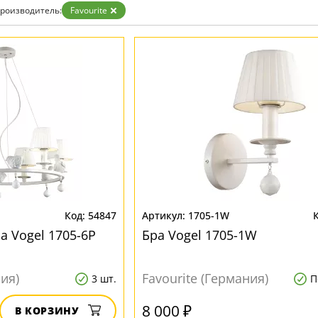
Бронза
роизводитель:
Favourite
Золото
Прозрачные
Хром
Черные
54847
1705-1W
а Vogel 1705-6P
Бра Vogel 1705-1W
ния)
Favourite (Германия)
3 шт.
П
8 000 ₽
В КОРЗИНУ