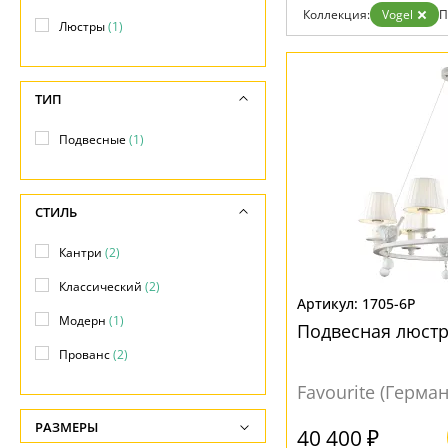
Возврат
Коллекция:
Vogel
П
Отзывы
Люстры
(1)
Установка
Дизайнерам
Бренды
ТИП
Контакты
Подвесные
(1)
СТИЛЬ
Кантри
(2)
Классический
(2)
1705-6P
Модерн
(1)
Подвесная люстр
Прованс
(2)
Favourite (Герма
РАЗМЕРЫ
40 400 ₽