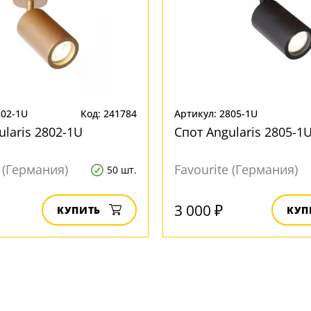
802-1U
Код: 241784
Артикул: 2805-1U
ularis 2802-1U
Спот Angularis 2805-1
e (Германия)
Favourite (Германия)
50 шт.
3 000 ₽
КУПИТЬ
КУП