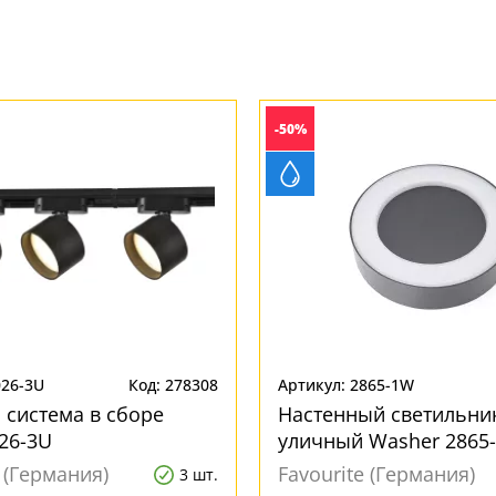
-50%
026-3U
Код: 278308
Артикул: 2865-1W
 система в сборе
Настенный светильни
26-3U
уличный Washer 2865
e (Германия)
Favourite (Германия)
3 шт.