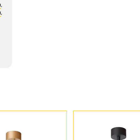
я
,
я
,