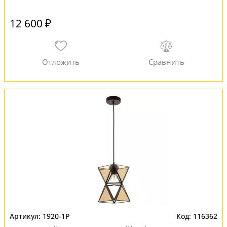
12 600 ₽
1920-1P
116362