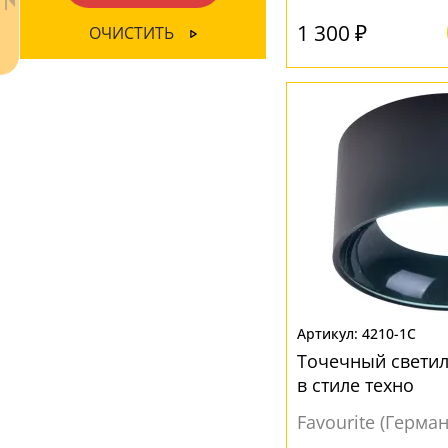
Стекло
(4)
1 300 ₽
ОЧИСТИТЬ
ЦВЕТ ПЛАФОНОВ
Белый
(42)
Желтый
(1)
Золото
(11)
Коричневый
(3)
Ваш регион:
Москва
Прозрачный
(5)
+7 (800) 775-63-32
- бесплатно по России
Серебро
(3)
+7 (495) 255-03-21
- бесплатная доставка
Серый
(6)
4210-1C
Черный
(36)
Точечный светил
в стиле техно
Favourite (Герма