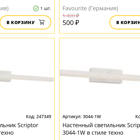
ния)
Favourite (Германия)
1 шт.
5 400 ₽
500 ₽
В КОРЗИНУ
В КОРЗИ
247349
3044-1W
ьник Scriptor
Настенный светильник Scrip
техно
3044-1W в стиле техно