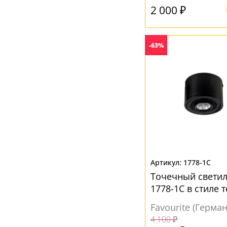
2 000 ₽
-63%
1778-1C
Точечный светил
1778-1C в стиле 
Favourite (Герма
4 100 ₽