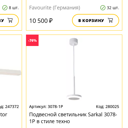
Favourite (Германия)
8 шт.
32 шт.
10 500 ₽
НУ
В КОРЗИНУ
-76%
247372
3078-1P
280025
tor
Подвесной светильник Sarkal 3078-
1P в стиле техно