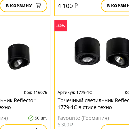
4 100 ₽
В КОРЗИНУ
В КОРЗИ
-60%
116076
1779-1C
ьник Reflector
Точечный светильник Reflec
техно
1779-1C в стиле техно
ния)
Favourite (Германия)
50 шт.
6 300 ₽