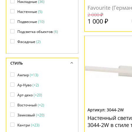
Накладные
(36)
Favourite (Герма
Настенные
(5)
2 000 ₽
1 000 ₽
Подвесные
(10)
Подсветка объектов
(6)
Фасадные
(2)
СТИЛЬ
Ампир
(+13)
Ар-Нуво
(+2)
Арт-деко
(+20)
Восточный
(+2)
3044-2W
Замковый
(+20)
Настенный светил
3044-2W в стиле 
Кантри
(+23)