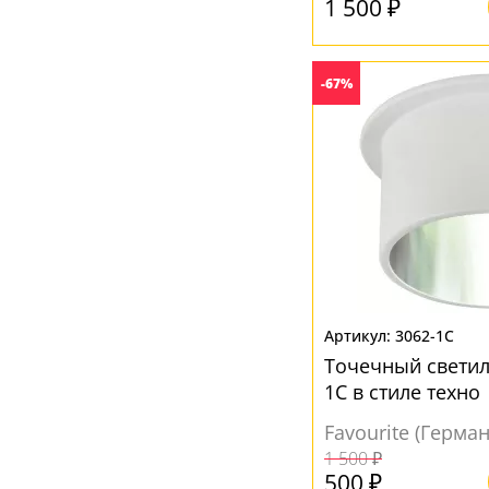
1 500 ₽
-67%
3062-1C
Точечный светил
1C в стиле техно
Favourite (Герма
1 500 ₽
500 ₽