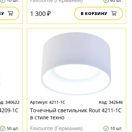
Favourite (Германия)
10 шт.
40 шт.
1 300 ₽
НУ
В КОРЗИНУ
340622
4211-1C
342646
4209-1C
Точечный светильник Rout 4211-1C
в стиле техно
Favourite (Германия)
50 шт.
10 шт.