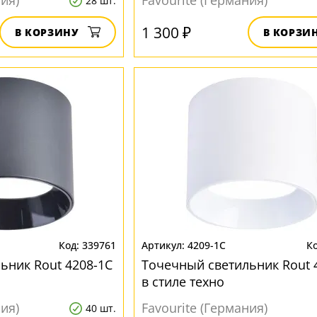
ния)
Favourite (Германия)
28 шт.
1 300 ₽
В КОРЗИНУ
В КОРЗИ
339761
4209-1C
ьник Rout 4208-1C
Точечный светильник Rout 
в стиле техно
ния)
Favourite (Германия)
40 шт.