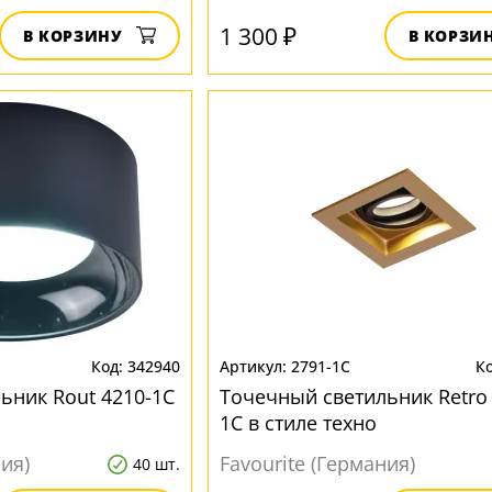
1 300 ₽
В КОРЗИНУ
В КОРЗИ
342940
2791-1C
ьник Rout 4210-1C
Точечный светильник Retro 
1C в стиле техно
ния)
Favourite (Германия)
40 шт.