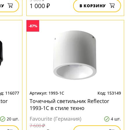
1 000 ₽
НУ
В КОРЗИНУ
-87%
116077
1993-1C
153149
tor
Точечный светильник Reflector
1993-1C в стиле техно
Favourite (Германия)
20 шт.
4 шт.
7 600 ₽