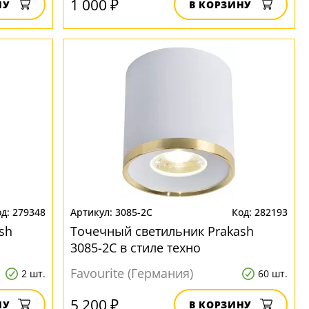
1 000 ₽
НУ
В КОРЗИНУ
279348
3085-2C
282193
sh
Точечный светильник Prakash
3085-2C в стиле техно
Favourite (Германия)
2 шт.
60 шт.
5 200 ₽
НУ
В КОРЗИНУ