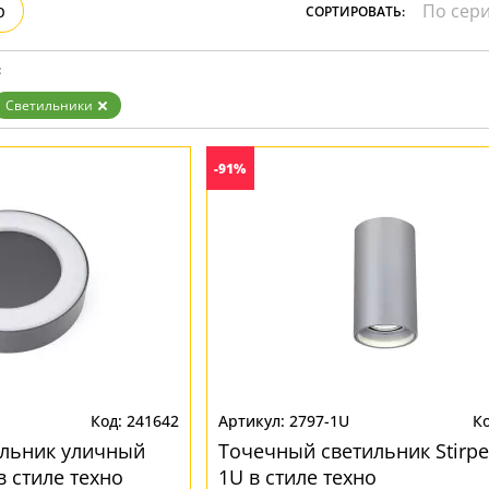
р
СОРТИРОВАТЬ:
Бронза
Золото
Прозрачные
:
Хром
Черные
Светильники
-91%
241642
2797-1U
ильник уличный
Точечный светильник Stirpe
 стиле техно
1U в стиле техно