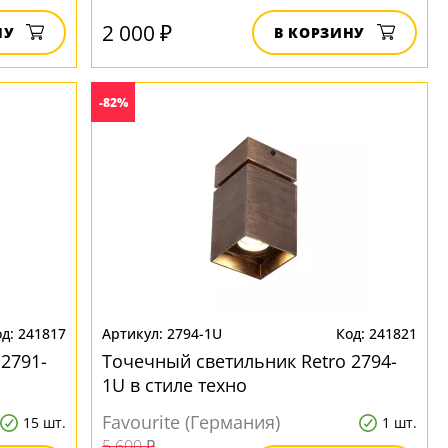
2 000 ₽
НУ
В КОРЗИНУ
-82%
241817
2794-1U
241821
2791-
Точечный светильник Retro 2794-
1U в стиле техно
Favourite (Германия)
15 шт.
1 шт.
5 600 ₽