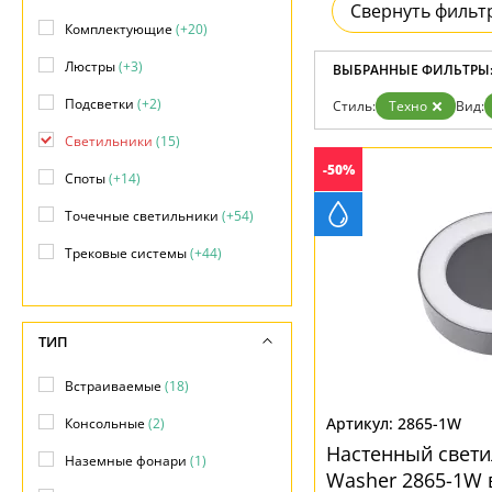
Возврат
Свернуть фильт
Отзывы
Комплектующие
(+20)
Установка
Люстры
(+3)
Дизайнерам
ВЫБРАННЫЕ ФИЛЬТРЫ
Бренды
Подсветки
(+2)
Стиль:
Техно
Вид:
Контакты
Светильники
(15)
-50%
Споты
(+14)
Точечные светильники
(+54)
Трековые системы
(+44)
Уличные светильники
(+13)
ТИП
Встраиваемые
(18)
2865-1W
Консольные
(2)
Настенный свет
Наземные фонари
(1)
Washer 2865-1W в