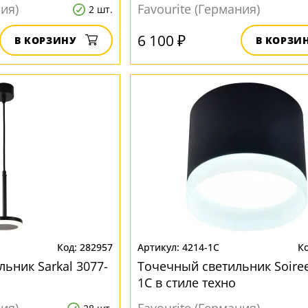
ния)
Favourite (Германия)
2 шт.
6 100 ₽
В КОРЗИНУ
В КОРЗИ
282957
4214-1C
ьник Sarkal 3077-
Точечный светильник Soiree
1C в стиле техно