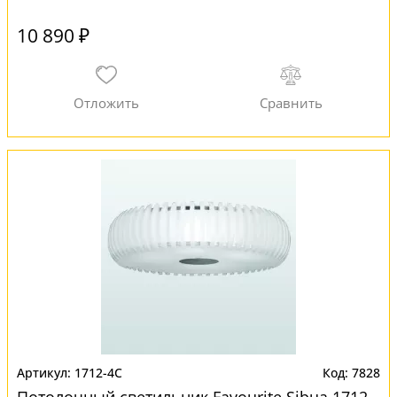
10 890 ₽
1712-4C
7828