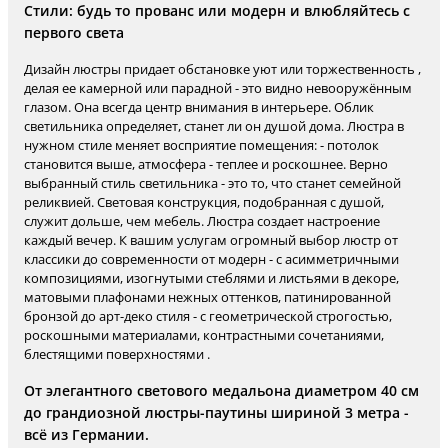
Стили: будь то прованс или модерн и влюбляйтесь с
первого света
Дизайн люстры придает обстановке уют или торжественность ,
делая ее камерной или парадной - это видно невооружённым
глазом. Она всегда центр внимания в интерьере. Облик
светильника определяет, станет ли он душой дома. Люстра в
нужном стиле меняет восприятие помещения: - потолок
становится выше, атмосфера - теплее и роскошнее. Верно
выбранный стиль светильника - это то, что станет семейной
реликвией. Световая конструкция, подобранная с душой,
служит дольше, чем мебель. Люстра создает настроение
каждый вечер. К вашим услугам огромный выбор люстр от
классики до современности от модерн - с асимметричными
композициями, изогнутыми стеблями и листьями в декоре,
матовыми плафонами нежных оттенков, патинированной
бронзой до арт-деко стиля - с геометрической строгостью,
роскошными материалами, контрастными сочетаниями,
блестящими поверхностями .
От элегантного светового медальона диаметром 40 см
до грандиозной люстры-паутины шириной 3 метра -
всё из Германии.