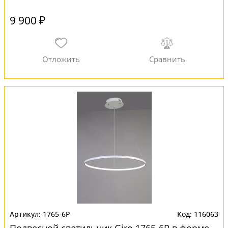
9 900 ₽
1765-6P
116063