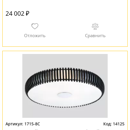
24 002 ₽
1715-8C
14125