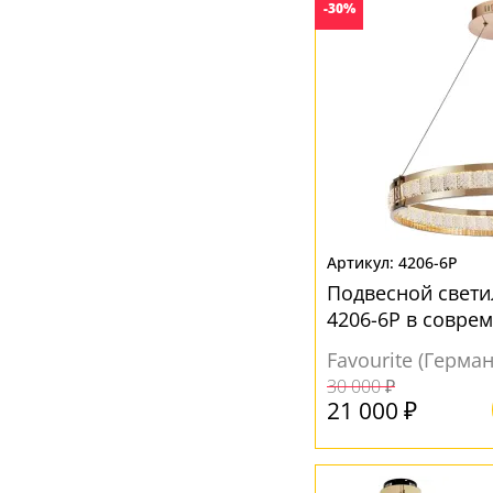
-30%
Бежевый
(2)
Без плафона
(2)
Белый
(52)
Дымчатый
(1)
Желтый
(3)
Зеленый
(1)
Золото
(6)
4206-6P
Коричневый
(5)
Подвесной свети
Латунь
(1)
4206-6P в совре
Никель
(1)
Favourite (Герма
30 000 ₽
Прозрачный
(29)
21 000 ₽
Серый
(15)
Черный
(26)