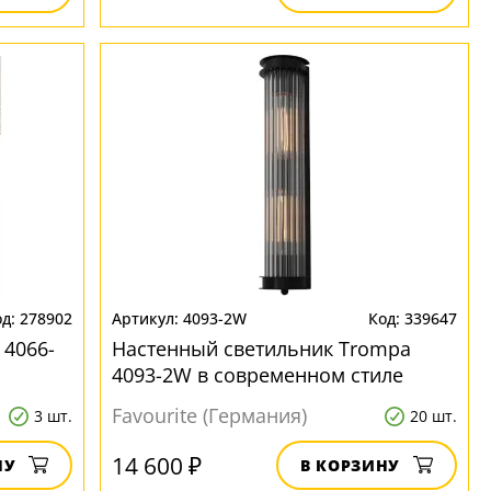
278902
4093-2W
339647
 4066-
Настенный светильник Trompa
4093-2W в современном стиле
Favourite (Германия)
3 шт.
20 шт.
14 600 ₽
НУ
В КОРЗИНУ