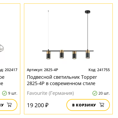
202417
2825-4P
241755
be
Подвесной светильник Topper
ле
2825-4P в современном стиле
Favourite (Германия)
9 шт.
20 шт.
19 200 ₽
НУ
В КОРЗИНУ