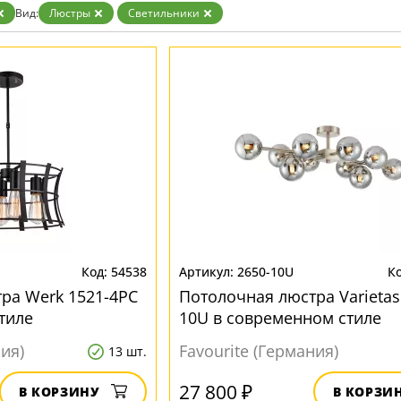
Бронза
Вид:
Люстры
Светильники
Золото
Прозрачные
Хром
Черные
54538
2650-10U
ра Werk 1521-4PC
Потолочная люстра Varietas
тиле
10U в современном стиле
ния)
Favourite (Германия)
13 шт.
27 800 ₽
В КОРЗИНУ
В КОРЗИ