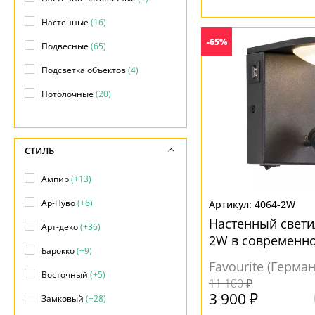
Настенные
(16)
-65%
Подвесные
(65)
Подсветка объектов
(4)
Потолочные
(20)
Прожекторы
(2)
Фасадные
(1)
СТИЛЬ
Ампир
(+13)
Ар-Нуво
(+6)
4064-2W
Настенный свети
Арт-деко
(+36)
2W в современно
Барокко
(+9)
Favourite (Герма
Восточный
(+5)
11 100 ₽
3 900 ₽
Замковый
(+28)