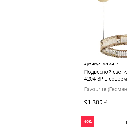
Шампань
(5)
4204-8P
Подвесной свет
4204-8P в совре
Favourite (Герма
91 300 ₽
-60%