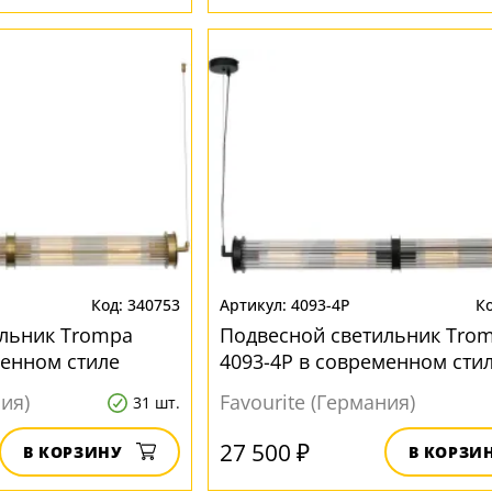
340753
4093-4P
ильник Trompa
Подвесной светильник Tro
менном стиле
4093-4P в современном сти
ния)
Favourite (Германия)
31 шт.
27 500 ₽
В КОРЗИНУ
В КОРЗИ