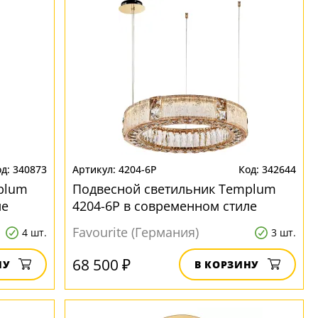
340873
4204-6P
342644
plum
Подвесной светильник Templum
ле
4204-6P в современном стиле
Favourite (Германия)
4 шт.
3 шт.
68 500 ₽
НУ
В КОРЗИНУ