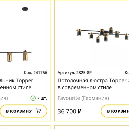
241756
2825-8P
льник Topper
Потолочная люстра Topper 
менном стиле
в современном стиле
ния)
Favourite (Германия)
7 шт.
36 700 ₽
В КОРЗИНУ
В КОРЗИ