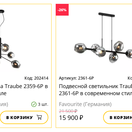
-26%
202414
2361-6P
а Traube 2359-6P в
Подвесной светильник Trau
иле
2361-6P в современном сти
ния)
Favourite (Германия)
3 шт.
21 500 ₽
15 900 ₽
В КОРЗИНУ
В КОРЗИ