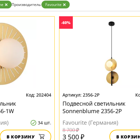
Бронза
me
Производитель:
Favourite
Золото
Прозрачные
Хром
-60%
Черные
202404
2356-2P
ильник
Подвесной светильник
56-1W
Sonnenblume 2356-2P
ния)
Favourite (Германия)
34 шт.
8 700 ₽
3 500 ₽
В КОРЗИНУ
В КОРЗИ