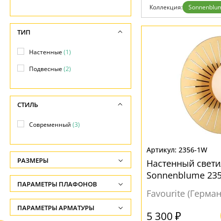
Возврат
Коллекция:
Sonnenblu
Отзывы
Установка
Дизайнерам
ТИП
Бренды
Контакты
Настенные
(1)
Подвесные
(2)
СТИЛЬ
Современный
(3)
2356-1W
РАЗМЕРЫ
Настенный свет
Sonnenblume 23
Глубина, см
ПАРАМЕТРЫ ПЛАФОНОВ
-
Favourite (Герма
ФОРМА ПЛАФОНА
ПАРАМЕТРЫ АРМАТУРЫ
Ширина, см
5 300 ₽