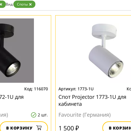
Бронза
Вид:
Споты
Золото
Прозрачные
Хром
Черные
116070
1773-1U
772-1U для
Спот Projector 1773-1U для
кабинета
ния)
Favourite (Германия)
2 шт.
1 500 ₽
В КОРЗИНУ
В КОРЗИ