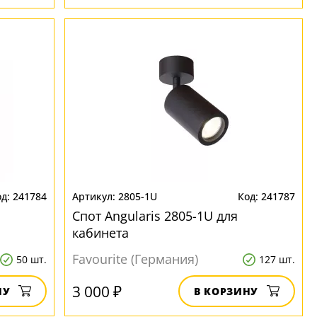
241784
2805-1U
241787
Спот Angularis 2805-1U для
кабинета
Favourite (Германия)
50 шт.
127 шт.
3 000 ₽
НУ
В КОРЗИНУ