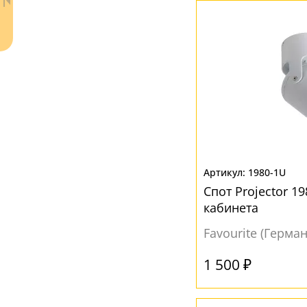
ЦВЕТ ПЛАФОНОВ
Бежевый
(2)
Белый
(15)
Бронза
(2)
Желтый
(4)
Коричневый
(15)
Ваш регион:
Москва
Прозрачный
(5)
1980-1U
+7 (800) 775-63-32
- бесплатно по России
Спот Projector 1
Серый
(12)
+7 (495) 255-03-21
кабинета
- бесплатная доставка
Черный
(12)
Favourite (Герма
1 500 ₽