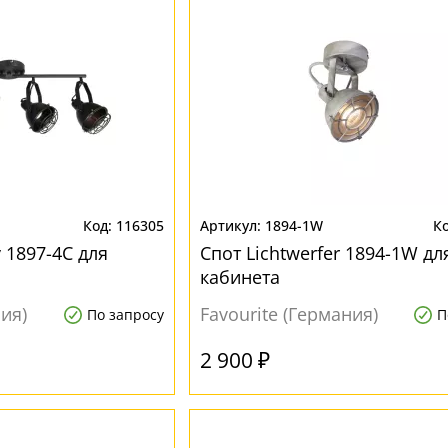
116305
1894-1W
 1897-4C для
Спот Lichtwerfer 1894-1W дл
кабинета
ния)
Favourite (Германия)
По запросу
П
2 900 ₽