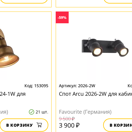
-59%
153095
2026-2W
024-1W для
Спот Arcu 2026-2W для каби
ния)
Favourite (Германия)
21 шт.
9 500 ₽
3 900 ₽
В КОРЗИНУ
В КОРЗИ