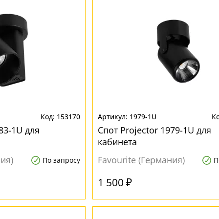
153170
1979-1U
983-1U для
Спот Projector 1979-1U для
кабинета
ния)
Favourite (Германия)
По запросу
П
1 500 ₽