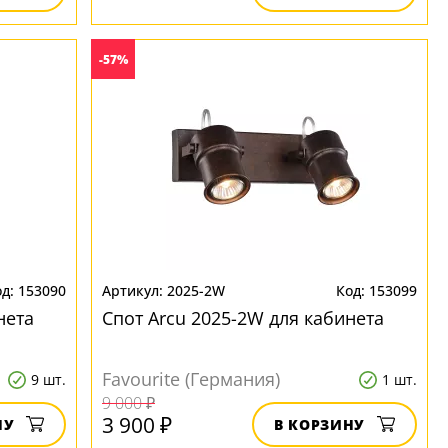
-57%
153090
2025-2W
153099
нета
Спот Arcu 2025-2W для кабинета
Favourite (Германия)
9 шт.
1 шт.
9 000 ₽
3 900 ₽
НУ
В КОРЗИНУ