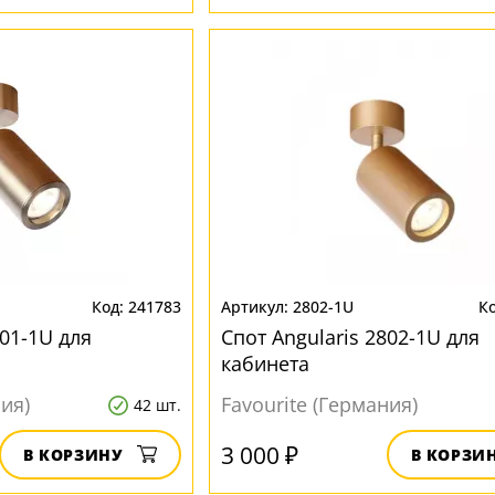
241783
2802-1U
801-1U для
Спот Angularis 2802-1U для
кабинета
ния)
Favourite (Германия)
42 шт.
3 000 ₽
В КОРЗИНУ
В КОРЗИ