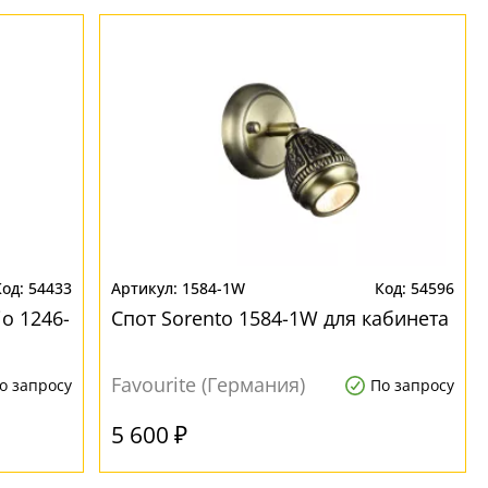
54433
1584-1W
54596
o 1246-
Спот Sorento 1584-1W для кабинета
Favourite (Германия)
о запросу
По запросу
5 600 ₽