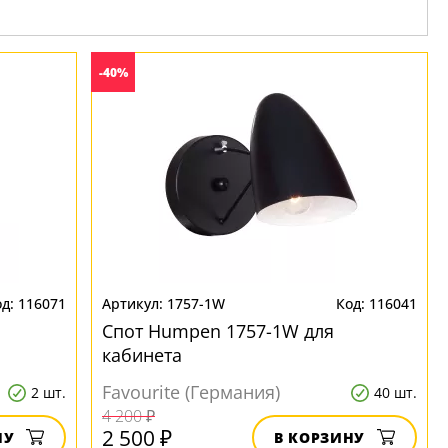
-40%
116071
1757-1W
116041
Спот Humpen 1757-1W для
кабинета
Favourite (Германия)
2 шт.
40 шт.
4 200 ₽
2 500 ₽
НУ
В КОРЗИНУ