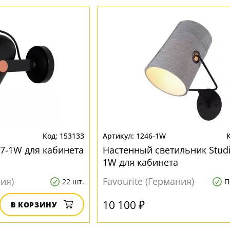
153133
1246-1W
07-1W для кабинета
Настенный светильник Studi
1W для кабинета
ния)
Favourite (Германия)
22 шт.
П
10 100 ₽
В КОРЗИНУ