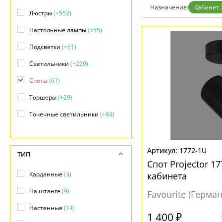
Возврат
Назначение:
Кабинет
Отзывы
Люстры
(+552)
Установка
Настольные лампы
(+55)
Дизайнерам
Бренды
Подсветки
(+61)
Контакты
Светильники
(+229)
Споты
(61)
Торшеры
(+29)
Точечные светильники
(+84)
Трековые системы
(+34)
1772-1U
ТИП
Спот Projector 1
Карданные
(3)
кабинета
На штанге
(9)
Favourite (Герма
Настенные
(14)
1 400 ₽