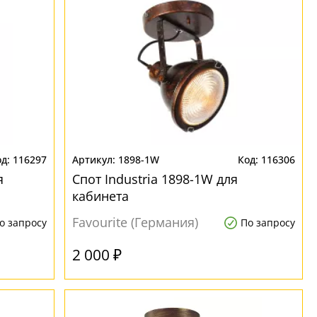
116297
1898-1W
116306
я
Спот Industria 1898-1W для
кабинета
Favourite (Германия)
о запросу
По запросу
2 000 ₽