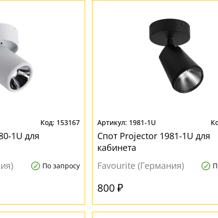
153167
1981-1U
980-1U для
Спот Projector 1981-1U для
кабинета
ния)
Favourite (Германия)
По запросу
П
800 ₽