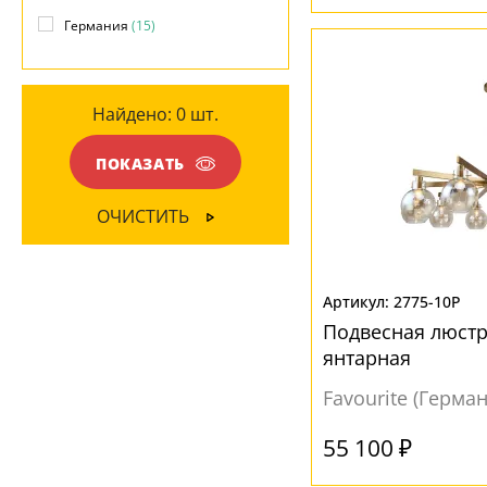
Глянцевый
(7)
Вниз
(12)
Германия
(15)
Матовый
(8)
МАТЕРИАЛ
Найдено:
0
шт.
Стекло
(15)
ПОКАЗАТЬ
ЦВЕТ ПЛАФОНОВ
ОЧИСТИТЬ
Янтарный
(15)
2775-10P
Подвесная люстра
янтарная
Favourite (Герма
55 100 ₽