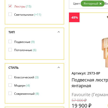
Возврат
Цвет:
Янтарный
Ви
Отзывы
Люстры
(15)
Установка
Светильники
(+11)
Дизайнерам
-65%
Бренды
Контакты
ТИП
Подвесные
(9)
Потолочные
(6)
СТИЛЬ
2973-8P
Классический
(3)
Подвесная люстра
янтарная
Модерн
(4)
Современный
(8)
Favourite (Герма
57 000 ₽
19 900 ₽