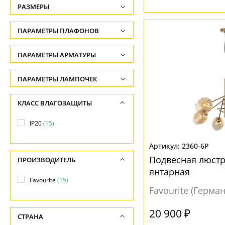
РАЗМЕРЫ
Высота, см
ПАРАМЕТРЫ ПЛАФОНОВ
-
ФОРМА ПЛАФОНА
ПАРАМЕТРЫ АРМАТУРЫ
Ширина, см
-
Декоративный
(3)
ЦВЕТ АРМАТУРЫ
ПАРАМЕТРЫ ЛАМПОЧЕК
Диаметр, см
Шар
(9)
Количество ламп
Бронза
(2)
КЛАСС ВЛАГОЗАЩИТЫ
-
-
Золото
(6)
ПОВЕРХНОСТЬ
Длина, см
IP20
(15)
Общая мощность ламп
Латунь
(7)
-
Зеркальный
(1)
-
2360-6P
Прозрачный
(14)
МАТЕРИАЛ
Подвесная люстр
ПРОИЗВОДИТЕЛЬ
Напряжение
янтарная
Рельефный
(3)
-
Металл
(15)
Favourite
(15)
Favourite (Герма
НАПРАВЛЕНИЕ
ПОВЕРХНОСТЬ
20 900 ₽
СТРАНА
Вверх
(5)