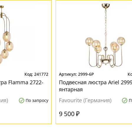
241772
2999-6P
ра Flamma 2722-
Подвесная люстра Ariel 299
янтарная
ния)
Favourite (Германия)
По запросу
П
9 500 ₽