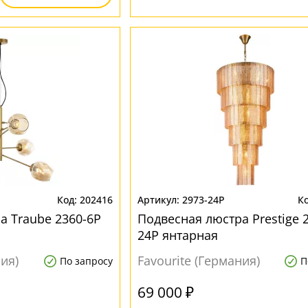
202416
2973-24P
а Traube 2360-6P
Подвесная люстра Prestige 
24P янтарная
ния)
Favourite (Германия)
По запросу
П
69 000 ₽