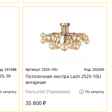
241688
2525-10U
202600
75-7P
Потолочная люстра Lash 2525-10U
янтарная
Favourite (Германия)
о запросу
По запросу
35 800 ₽