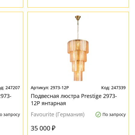
247207
2973-12P
247339
2973-
Подвесная люстра Prestige 2973-
12P янтарная
Favourite (Германия)
о запросу
По запросу
35 000 ₽