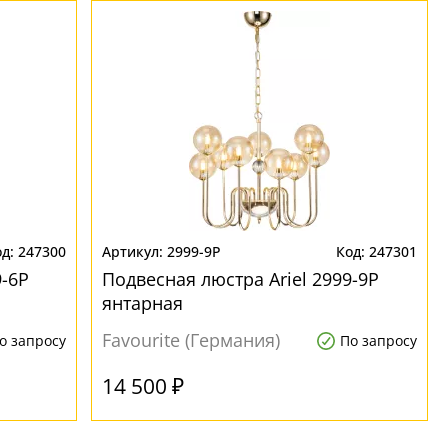
247300
2999-9P
247301
9-6P
Подвесная люстра Ariel 2999-9P
янтарная
Favourite (Германия)
о запросу
По запросу
14 500 ₽