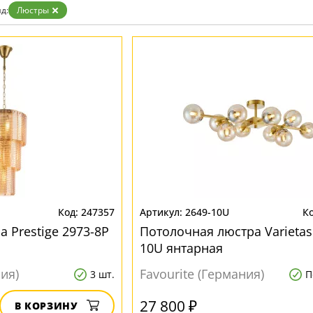
Бронза
д:
Люстры
Золото
Прозрачные
Хром
Черные
247357
2649-10U
 Prestige 2973-8P
Потолочная люстра Varietas
10U янтарная
ния)
Favourite (Германия)
3 шт.
П
27 800 ₽
В КОРЗИНУ