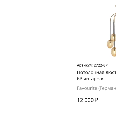
Ваш регион:
Москва
+7 (800) 775-63-32
- бесплатно по России
+7 (495) 255-03-21
- бесплатная доставка
2722-6P
Потолочная люст
6P янтарная
Favourite (Герма
12 000 ₽