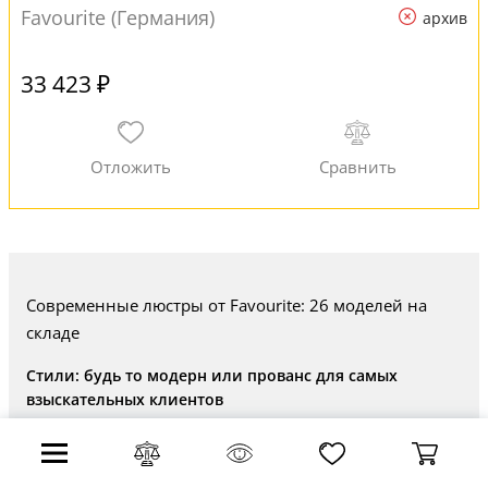
Favourite (Германия)
архив
33 423 ₽
Современные люстры от Favourite: 26 моделей на
складе
Стили: будь то модерн или прованс для самых
взыскательных клиентов
Стиль выбранной люстры формирует ауру пространства ,
делая ее яркой или сдержанной и остаётся в памяти навсегда.
Люстра, безусловно, - это центр внимания в доме. Именно