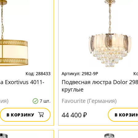
288433
2982-9P
 Exortivus 4011-
Подвесная люстра Dolor 298
круглые
ния)
Favourite (Германия)
7 шт.
44 400 ₽
В КОРЗИНУ
В КОРЗИ