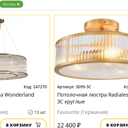
Бронза
Люстры
Золото
Прозрачные
Хром
Черные
247270
3099-3C
а Wonderland
Потолочная люстра Radiales
3C круглые
ния)
Favourite (Германия)
13 шт.
22 400 ₽
В КОРЗИНУ
В КОРЗИ