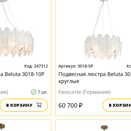
247312
3018-5P
а Beluta 3018-10P
Подвесная люстра Beluta 30
круглые
ния)
Favourite (Германия)
7 шт.
60 700 ₽
В КОРЗИНУ
В КОРЗИ