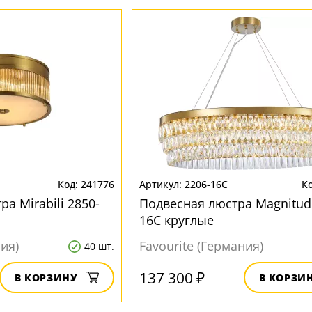
241776
2206-16C
а Mirabili 2850-
Подвесная люстра Magnitud
16C круглые
ния)
Favourite (Германия)
40 шт.
137 300 ₽
В КОРЗИНУ
В КОРЗИ