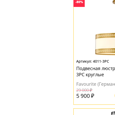
-80%
4011-3PC
Подвесная люстра
3PC круглые
Favourite (Герма
29 000 ₽
5 900 ₽