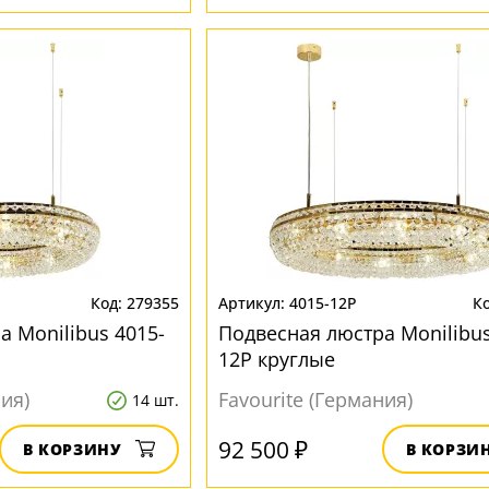
279355
4015-12P
 Monilibus 4015-
Подвесная люстра Monilibus
12P круглые
ния)
Favourite (Германия)
14 шт.
92 500 ₽
В КОРЗИНУ
В КОРЗИ