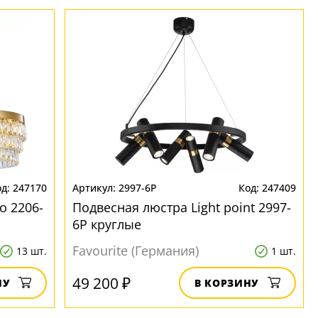
247170
2997-6P
247409
o 2206-
Подвесная люстра Light point 2997-
6P круглые
Favourite (Германия)
13 шт.
1 шт.
49 200 ₽
НУ
В КОРЗИНУ