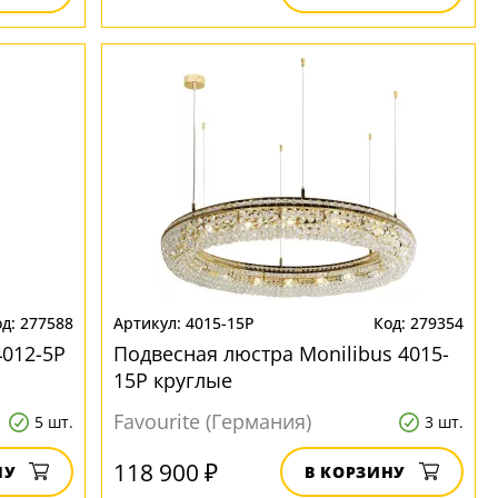
277588
4015-15P
279354
4012-5P
Подвесная люстра Monilibus 4015-
15P круглые
Favourite (Германия)
5 шт.
3 шт.
118 900 ₽
НУ
В КОРЗИНУ