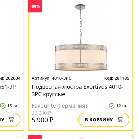
-80%
202634
4010-3PC
281185
551-9P
Подвесная люстра Exortivus 4010-
3PC круглые
Favourite (Германия)
15 шт.
12 шт.
29 000 ₽
5 900 ₽
НУ
В КОРЗИНУ