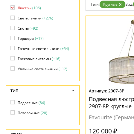
Возврат
Теги:
Круглые
Вид:
Отзывы
Люстры
(106)
Установка
Светильники
(+276)
Дизайнерам
Бренды
Споты
(+92)
Контакты
Торшеры
(+17)
Точечные светильники
(+54)
Трековые системы
(+16)
Уличные светильники
(+12)
ТИП
2907-8P
Подвесная люстр
Подвесные
(84)
2907-8P круглые
Потолочные
(20)
Favourite (Герма
120 000 ₽