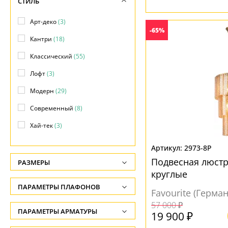
СТИЛЬ
Арт-деко
(3)
-65%
Кантри
(18)
Классический
(55)
Лофт
(3)
Модерн
(29)
Современный
(8)
Хай-тек
(3)
2973-8P
Подвесная люстра
РАЗМЕРЫ
круглые
Высота, см
ПАРАМЕТРЫ ПЛАФОНОВ
Favourite (Герма
-
57 000 ₽
ФОРМА ПЛАФОНА
ПАРАМЕТРЫ АРМАТУРЫ
Ширина, см
19 900 ₽
-