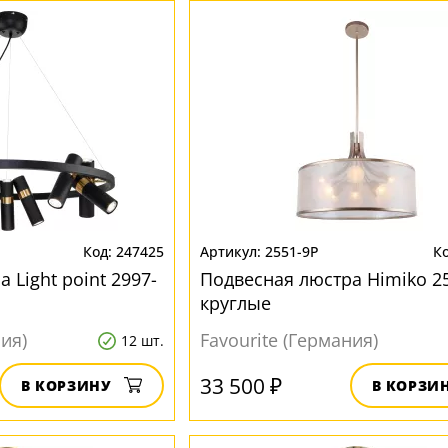
247425
2551-9P
 Light point 2997-
Подвесная люстра Himiko 2
круглые
ния)
Favourite (Германия)
12 шт.
33 500 ₽
В КОРЗИНУ
В КОРЗИ