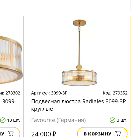
278302
3099-3P
279352
 3099-
Подвесная люстра Radiales 3099-3P
круглые
Favourite (Германия)
13 шт.
3 шт.
24 000 ₽
НУ
В КОРЗИНУ