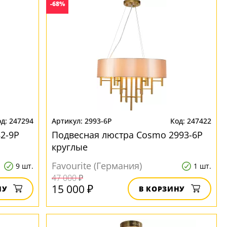
-68%
247294
2993-6P
247422
2-9P
Подвесная люстра Cosmo 2993-6P
круглые
Favourite (Германия)
9 шт.
1 шт.
47 000 ₽
15 000 ₽
НУ
В КОРЗИНУ