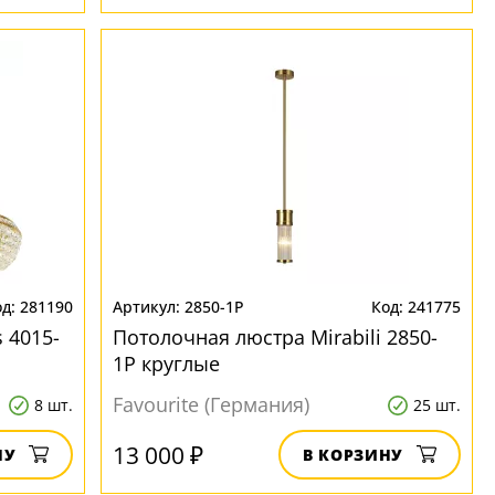
281190
2850-1P
241775
 4015-
Потолочная люстра Mirabili 2850-
1P круглые
Favourite (Германия)
8 шт.
25 шт.
13 000 ₽
НУ
В КОРЗИНУ