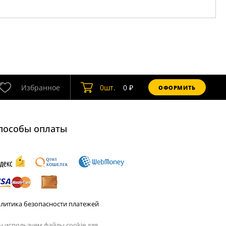
Избранное
0
шт.
0
₽
ОФОРМИТЬ
пособы оплаты
литика безопасности платежей
 используем файлы cookie для