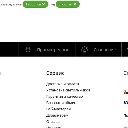
Бронза
оизводитель:
Favourite
Вид:
Люстры
Золото
Прозрачные
Хром
Черные
Просмотренные
Сравнение
и
Cервис
С
Доставка и оплата
Установка светильников
Гарантия и качество
Возврат и обмен
Веб-мастерам
Дизайнерам
По
Отзывы
Мы
Новости