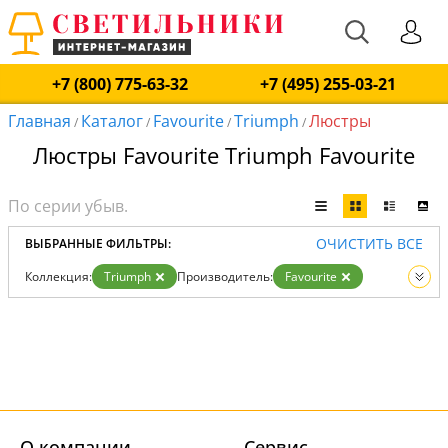
+7 (800) 775-63-32
+7 (495) 255-03-21
Главная
Каталог
Favourite
Triumph
Люстры
/
/
/
/
Люстры Favourite Triumph Favourite
ОЧИСТИТЬ ВСЕ
ВЫБРАННЫЕ ФИЛЬТРЫ:
Коллекция:
Triumph
Производитель:
Favourite
Вид:
Люстры
О компании
Cервис