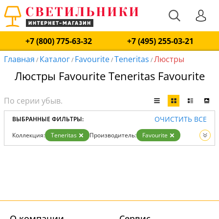
+7 (800) 775-63-32
+7 (495) 255-03-21
Главная
Каталог
Favourite
Teneritas
Люстры
/
/
/
/
Люстры Favourite Teneritas Favourite
ОЧИСТИТЬ ВСЕ
ВЫБРАННЫЕ ФИЛЬТРЫ:
Коллекция:
Teneritas
Производитель:
Favourite
Вид:
Люстры
О компании
Cервис