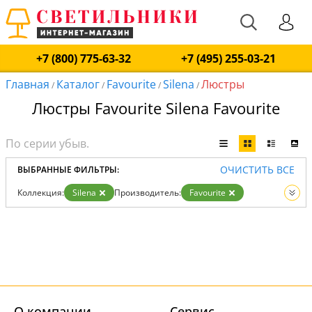
+7 (800) 775-63-32
+7 (495) 255-03-21
Главная
Каталог
Favourite
Silena
Люстры
/
/
/
/
Люстры Favourite Silena Favourite
ОЧИСТИТЬ ВСЕ
ВЫБРАННЫЕ ФИЛЬТРЫ:
Коллекция:
Silena
Производитель:
Favourite
Вид:
Люстры
О компании
Cервис