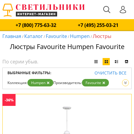
+7 (800) 775-63-32
+7 (495) 255-03-21
Главная
Каталог
Favourite
Humpen
Люстры
/
/
/
/
Люстры Favourite Humpen Favourite
ОЧИСТИТЬ ВСЕ
ВЫБРАННЫЕ ФИЛЬТРЫ:
Коллекция:
Humpen
Производитель:
Favourite
Вид:
Люстры
-36%