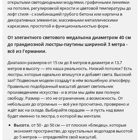
открытыми светодиодными модулями, графичными линиями
на потолке, регулировкой яркости и цветовой температуры до
лофт стиля - с комбинацией грубого бетона или кирпича в
декоративных элементах, массивными металлическими
каркасами, простотой и функциональностью форм .
От элегантного светового медальона диаметром 40 см
до грандиозной люстры-паутины шириной 3 метра -
всё из Германии.
Диапазон размеров от 15 см до 8 метров в диаметре и 13,7
метров в высоту — это наша реальность. Низкий потолок? Есть
люстры, которые идеально впишутся и добавят света. Высокий
зал? Подвесные модели создадут в нём волшебную атмосферу.
Правильно подобранный масштаб делает светильник
произведением искусства - и в этом мы даём вам полную
свободу. Размер — это не ограничение, а возможность. От
небольших до огромных — всё уже просчитано, проверено и
ждёт вас на складе. Выбирайте сердцем — и пусть над вами
будет именно та люстра, о которой вы мечтали.
Высота.
от 50 - до 50 см — от плоских «блюдец», которые
экономят пространство, до хрустальных водопадов высотой
до 5 метров — определяйте свой масштаб.