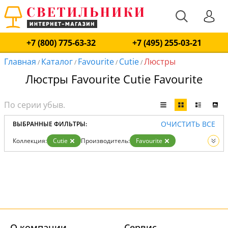
+7 (800) 775-63-32
+7 (495) 255-03-21
Главная
Каталог
Favourite
Cutie
Люстры
/
/
/
/
Люстры Favourite Cutie Favourite
ОЧИСТИТЬ ВСЕ
ВЫБРАННЫЕ ФИЛЬТРЫ:
Коллекция:
Cutie
Производитель:
Favourite
Вид:
Люстры
О компании
Cервис