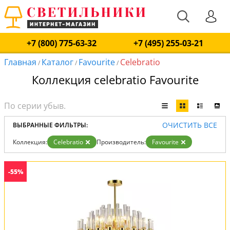
+7 (800) 775-63-32
+7 (495) 255-03-21
Главная
Каталог
Favourite
Сelebratio
/
/
/
Коллекция сelebratio Favourite
ОЧИСТИТЬ ВСЕ
ВЫБРАННЫЕ ФИЛЬТРЫ:
Коллекция:
Сelebratio
Производитель:
Favourite
-55%