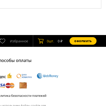
Избранное
0
шт.
0
₽
ОФОРМИТЬ
пособы оплаты
литика безопасности платежей
 используем файлы cookie для