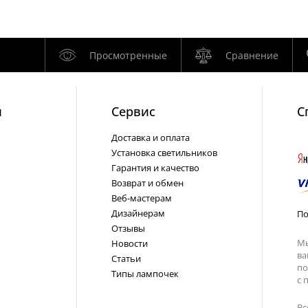
Просмотренные
Сравнение
и
Cервис
С
Доставка и оплата
Установка светильников
Гарантия и качество
Возврат и обмен
Веб-мастерам
Дизайнерам
По
Отзывы
Мы
Новости
ва
Статьи
по
Типы лампочек
с
п
Вс