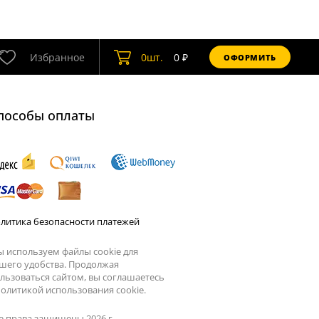
Избранное
0
шт.
0
₽
ОФОРМИТЬ
пособы оплаты
литика безопасности платежей
 используем файлы cookie для
шего удобства. Продолжая
льзоваться сайтом, вы соглашаетесь
олитикой использования cookie.
е права защищены 2026 г.