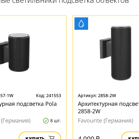
857-1W
Код: 241553
Артикул: 2858-2W
урная подсветка Pola
Архитектурная подсве
2858-2W
e (Германия)
Favourite (Германия)
8 шт.
4 000 ₽
КУПИТЬ
КУП