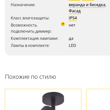
Назначение:
веранда и беседка
,
Фасад
Ваш регион:
Москва
Класс влагозащиты:
IP54
+7 (800) 775-63-32
?
Возможность
нет
- бесплатно по России
подключить диммер:
+7 (495) 255-03-21
- бесплатная доставка
Комплектация лампами:
да
Лампы в комплекте:
LED
Похожие по стилю