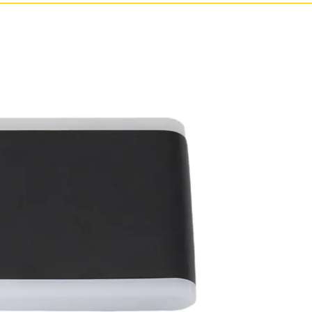
Бронза
Золото
Прозрачные
Хром
Черные