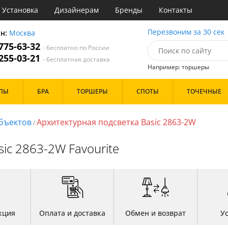
Установка
Дизайнерам
Бренды
Контакты
ы
Перезвоним за 30 сек
он:
Москва
 775-63-32
- бесплатно по России
атегории
 255-03-21
- бесплатная доставка
Например: торшеры
Стиль
Назначение
Дизайн/Форма
ПЫ
БРА
ТОРШЕРЫ
СПОТЫ
ТОЧЕЧНЫЕ
деко
Гостиная
Вытянутые в длину
точный
Дача
Пауки
ковый
Зал
Шары
бъектов
Архитектурная подсветка Basic 2863-2W
/
толков
три
Кабинет
ссический
Кафе
Особенности
ic 2863-2W Favourite
т
Коридор и прихожая
ерн
Кухня
ванс
Офис
ндинавский
Прихожая
Бренд
ременный
Спальня
но
ристика
Цвет
тек
кция
Оплата и доставка
Обмен и возврат
У
Белые