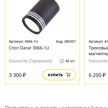
Артикул: 3066-1U
Код: 280357
Артикул: 4
Спот Darar 3066-1U
Трековы
магнитны
4146-1P
Favourite (Германия)
Favourit
48 шт.
3 300 ₽
6 200 ₽
КУПИТЬ
Популярные товары категории "уличн