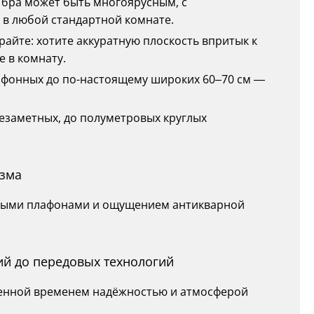
м бра может быть многоярусным, с
 в любой стандартной комнате.
райте: хотите аккуратную плоскость впритык к
 в комнату.
афонных до по-настоящему широких 60–70 см —
незаметных, до полуметровых круглых
изма
щными плафонами и ощущением антикварной
ий до передовых технологий
ренной временем надёжностью и атмосферой