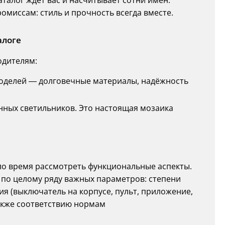
талог ждёт вас и насчитывает сотни имён.
ромиссам: стиль и прочность всегда вместе.
алоге
одителям:
оделей — долговечные материалы, надёжность
нных светильников. Это настоящая мозаика
о время рассмотреть функциональные аспекты.
по целому ряду важных параметров: степени
я (выключатель на корпусе, пульт, приложение,
также соответствию нормам