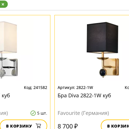
Бронза
а
Золото
Прозрачные
Хром
Черные
241582
2822-1W
 куб
Бра Diva 2822-1W куб
ния)
Favourite (Германия)
5 шт.
8 700 ₽
В КОРЗИНУ
В КОРЗИ