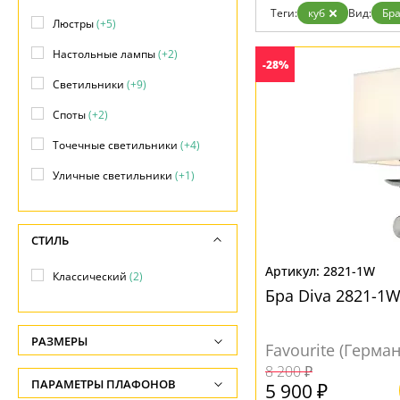
Возврат
Теги:
куб
Вид:
Бр
Отзывы
Люстры
(+5)
Установка
Настольные лампы
(+2)
Дизайнерам
-28%
Бренды
Светильники
(+9)
Контакты
Споты
(+2)
Точечные светильники
(+4)
Уличные светильники
(+1)
СТИЛЬ
2821-1W
Классический
(2)
Бра Diva 2821-1W
РАЗМЕРЫ
Favourite (Герма
Высота, см
8 200 ₽
ПАРАМЕТРЫ ПЛАФОНОВ
5 900 ₽
-