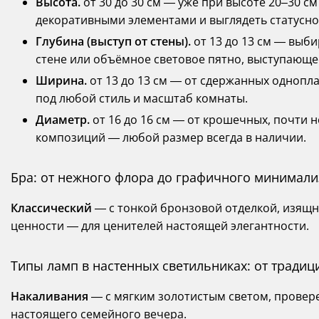
Высота.
от 30 до 30 см — уже при высоте 20–30 с
декоративными элементами и выглядеть статусно
Глубина (выступ от стены).
от 13 до 13 см — выби
стене или объёмное световое пятно, выступающее
Ширина.
от 13 до 13 см — от сдержанных однопл
под любой стиль и масштаб комнаты.
Диаметр.
от 16 до 16 см — от крошечных, почти 
композиций — любой размер всегда в наличии.
Бра: от нежного флора до графичного минимал
Классический
— с тонкой бронзовой отделкой, изя
ценности — для ценителей настоящей элегантности.
Типы ламп в настенных светильниках: от традиц
Накаливания
— с мягким золотистым светом, прове
настоящего семейного вечера.