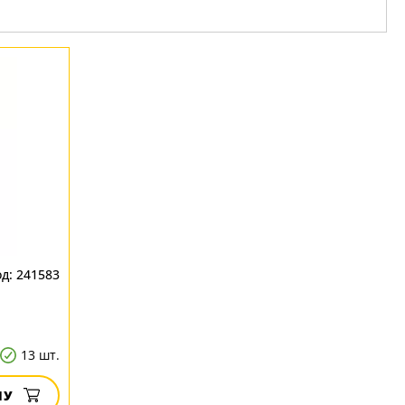
241583
13 шт.
НУ