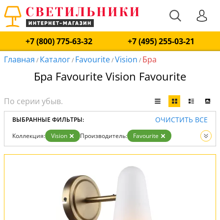
+7 (800) 775-63-32
+7 (495) 255-03-21
Главная
Каталог
Favourite
Vision
Бра
/
/
/
/
Бра Favourite Vision Favourite
ОЧИСТИТЬ ВСЕ
ВЫБРАННЫЕ ФИЛЬТРЫ:
Коллекция:
Vision
Производитель:
Favourite
Вид:
Бра