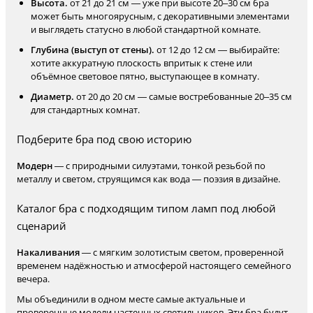
Высота.
от 21 до 21 см — уже при высоте 20–30 см бра
может быть многоярусным, с декоративными элементами
и выглядеть статусно в любой стандартной комнате.
Глубина (выступ от стены).
от 12 до 12 см — выбирайте:
хотите аккуратную плоскость впритык к стене или
объёмное световое пятно, выступающее в комнату.
Диаметр.
от 20 до 20 см — самые востребованные 20–35 см
для стандартных комнат.
Подберите бра под свою историю
Модерн
— с природными силуэтами, тонкой резьбой по
металлу и светом, струящимся как вода — поэзия в дизайне.
Каталог бра с подходящим типом ламп под любой
сценарий
Накаливания
— с мягким золотистым светом, проверенной
временем надёжностью и атмосферой настоящего семейного
вечера.
Мы объединили в одном месте самые актуальные и
проверенные модели настенных светильников. Эти бра будут