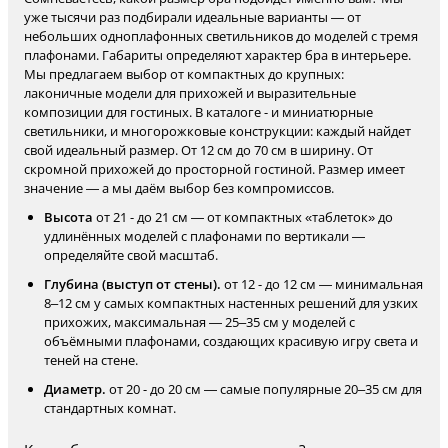
уже тысячи раз подбирали идеальные варианты — от
небольших одноплафонных светильников до моделей с тремя
плафонами. Габариты определяют характер бра в интерьере.
Мы предлагаем выбор от компактных до крупных:
лаконичные модели для прихожей и выразительные
композиции для гостиных. В каталоге - и миниатюрные
светильники, и многорожковые конструкции: каждый найдет
свой идеальный размер. От 12 см до 70 см в ширину. От
скромной прихожей до просторной гостиной. Размер имеет
значение — а мы даём выбор без компромиссов.
Высота
от 21 - до 21 см — от компактных «таблеток» до
удлинённых моделей с плафонами по вертикали —
определяйте свой масштаб.
Глубина (выступ от стены).
от 12 - до 12 см — минимальная
8–12 см у самых компактных настенных решений для узких
прихожих, максимальная — 25–35 см у моделей с
объёмными плафонами, создающих красивую игру света и
теней на стене.
Диаметр.
от 20 - до 20 см — самые популярные 20–35 см для
стандартных комнат.