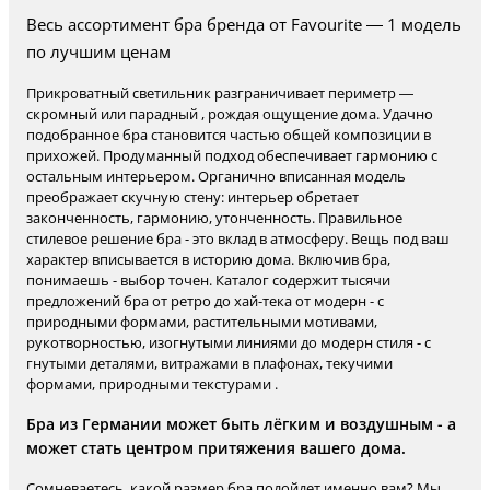
Весь ассортимент бра бренда от Favourite — 1 модель
по лучшим ценам
Прикроватный светильник разграничивает периметр —
скромный или парадный , рождая ощущение дома. Удачно
подобранное бра становится частью общей композиции в
прихожей. Продуманный подход обеспечивает гармонию с
остальным интерьером. Органично вписанная модель
преображает скучную стену: интерьер обретает
законченность, гармонию, утонченность. Правильное
стилевое решение бра - это вклад в атмосферу. Вещь под ваш
характер вписывается в историю дома. Включив бра,
понимаешь - выбор точен. Каталог содержит тысячи
предложений бра от ретро до хай-тека от модерн - с
природными формами, растительными мотивами,
рукотворностью, изогнутыми линиями до модерн стиля - с
гнутыми деталями, витражами в плафонах, текучими
формами, природными текстурами .
Бра из Германии может быть лёгким и воздушным - а
может стать центром притяжения вашего дома.
Сомневаетесь, какой размер бра подойдет именно вам? Мы