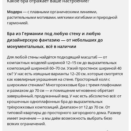
Какое бра отражает ваше настроение?
Модерн
— с плавными органическими линиями,
растительными мотивами, мягкими изгибами и природной
гармонией.
Бра из Германии под любую стену и любую
дизайнерскую фантазию — от небольших до
монументальных, всё в наличии
Для любой стены найдётся подходящий масштаб — от
компактных моделей шириной 12–15 см до выразительных
композиций шириной 60–70 см. Узкий простенок шириной 40
см? У нас есть изящные варианты 12–20 см, которые смотрятся
как ювелирные украшения на стене. Просторный холл с
широкими стенами? Многорожковые бра с тремя плафонами
и размахом до 70 см — и помещение мгновенно обретает
завершённый, продуманный вид. У нас есть абсолютно всё: от
крошечных одноплафонных бра до выразительных
трёхрожковых композиций. Диапазон от 12 до 70 см. От
типовой квартиры до просторного загородного дома. Размер
имеет значение — а мы даём возможность выбрать безо
всяких ограничений.