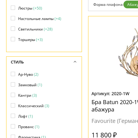
Возврат
Форма плафона:
Абаж
Отзывы
Люстры
(+50)
Установка
Настольные лампы
(+4)
Дизайнерам
Бренды
Светильники
(+28)
Контакты
Торшеры
(+3)
СТИЛЬ
Ар-Нуво
(2)
Замковый
(1)
2020-1W
Кантри
(3)
Бра Batun 2020-
Классический
(3)
абажура
Лофт
(1)
Favourite (Герма
Прованс
(1)
11 800 ₽
Флористика
(1)