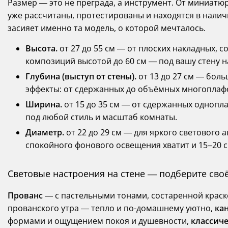
Размер — это не преграда, а инструмент. От миниат
уже рассчитаны, протестированы и находятся в налич
засияет именно та модель, о которой мечталось.
Высота.
от 27 до 55 см — от плоских накладных, 
композиций высотой до 60 см — под вашу стену н
Глубина (выступ от стены).
от 13 до 27 см — боль
эффекты: от сдержанных до объёмных многоплаф
Ширина.
от 15 до 35 см — от сдержанных однопл
под любой стиль и масштаб комнаты.
Диаметр.
от 22 до 29 см — для яркого светового 
спокойного фонового освещения хватит и 15–20 с
Световые настроения на стене — подберите сво
Прованс
— с пастельными тонами, состаренной крас
прованского утра — тепло и по-домашнему уютно,
ка
формами и ощущением покоя и душевности,
классич