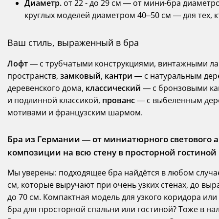
Диаметр.
от 22 - до 29 см — от мини-бра диаметр
круглых моделей диаметром 40–50 см — для тех,
Ваш стиль, выраженный в бра
Лофт
— с трубчатыми конструкциями, винтажными ла
пространств,
замковый
,
кантри
— с натуральным дере
деревенского дома,
классический
— с бронзовыми ка
и подлинной классикой,
прованс
— с выбеленным дер
мотивами и французским шармом.
Бра из Германии — от миниатюрного светового 
композиции на всю стену в просторной гостиной
Мы уверены: подходящее бра найдётся в любом случа
см, которые выручают при очень узких стенах, до в
до 70 см. Компактная модель для узкого коридора ил
бра для просторной спальни или гостиной? Тоже в нал