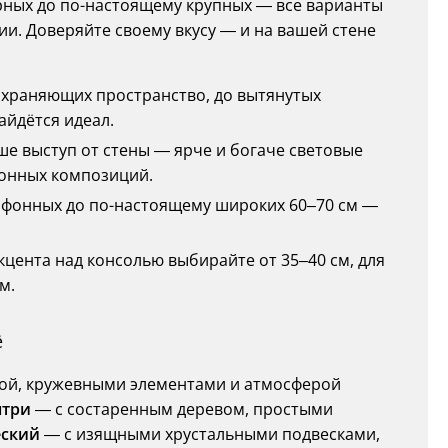
юрных до по-настоящему крупных — все варианты
ии. Доверяйте своему вкусу — и на вашей стене
сохраняющих пространство, до вытянутых
айдётся идеал.
ше выступ от стены — ярче и богаче световые
онных композиций.
афонных до по-настоящему широких 60–70 см —
акцента над консолью выбирайте от 35–40 см, для
м.
ё
кой, кружевными элементами и атмосферой
нтри
— с состаренным деревом, простыми
еский
— с изящными хрустальными подвесками,