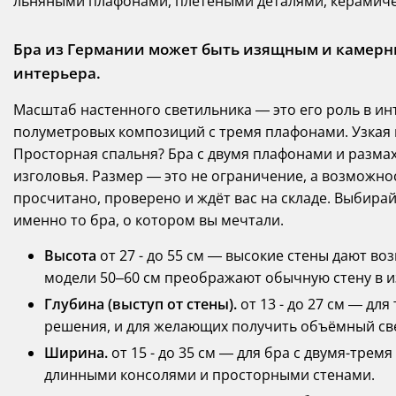
льняными плафонами, плетеными деталями, керамичес
Бра из Германии может быть изящным и камерны
интерьера.
Масштаб настенного светильника — это его роль в ин
полуметровых композиций с тремя плафонами. Узкая
Просторная спальня? Бра с двумя плафонами и разма
изголовья. Размер — это не ограничение, а возможно
просчитано, проверено и ждёт вас на складе. Выбирай
именно то бра, о котором вы мечтали.
Высота
от 27 - до 55 см — высокие стены дают в
модели 50–60 см преображают обычную стену в и
Глубина (выступ от стены).
от 13 - до 27 см — дл
решения, и для желающих получить объёмный св
Ширина.
от 15 - до 35 см — для бра с двумя-тре
длинными консолями и просторными стенами.