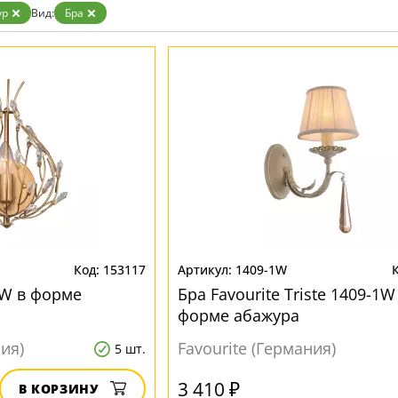
Бронза
ур
Вид:
Бра
Золото
Прозрачные
Хром
Черные
153117
1409-1W
1W в форме
Бра Favourite Triste 1409-1W
форме абажура
ния)
Favourite (Германия)
5 шт.
3 410 ₽
В КОРЗИНУ