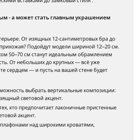
кими вставками до замковый стиля .
м - а может стать главным украшением
терьере. От изящных 12-сантиметровых бра до
 прихожая? Подойдут модели шириной 12–20 см.
хом 50–70 см станут идеальным обрамлением
сть. От небольших до крупных — всё уже
те сердцем — и пусть на вашей стене будет
озможность выбрать вертикальные композиции:
зящный световой акцент.
я тех, кто предпочитает лаконичные пристенные
етовой акцент.
мя плафонами над широкими кроватями,