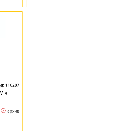
116287
W в
архив