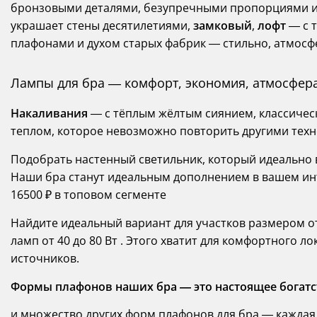
бронзовыми деталями, безупречными пропорциями и 
украшает стены десятилетиями,
замковый
,
лофт
— с 
плафонами и духом старых фабрик — стильно, атмосф
Лампы для бра — комфорт, экономия, атмосфера
Накаливания
— с тёплым жёлтым сиянием, классичес
теплом, которое невозможно повторить другими тех
Подобрать настенный светильник, который идеально в
Наши бра станут идеальным дополнением в вашем инт
16500 ₽ в топовом сегменте
Найдите идеальный вариант для участков размером от
ламп от 40 до 80 Вт . Этого хватит для комфортного 
источников.
Формы плафонов наших бра — это настоящее богатс
и множество других форм плафонов для бра — каждая