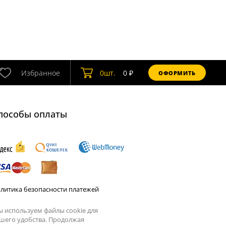
Избранное
0
шт.
0
₽
ОФОРМИТЬ
пособы оплаты
литика безопасности платежей
 используем файлы cookie для
шего удобства. Продолжая