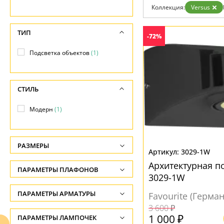
Возврат
Коллекция:
Versus
Отзывы
Установка
Дизайнерам
ТИП
-72%
Бренды
Контакты
Подсветка объектов
(1)
СТИЛЬ
Модерн
(1)
РАЗМЕРЫ
3029-1W
Высота, см
Архитектурная по
ПАРАМЕТРЫ ПЛАФОНОВ
-
3029-1W
ПОВЕРХНОСТЬ
ПАРАМЕТРЫ АРМАТУРЫ
Ширина, см
Favourite (Герма
3 600 ₽
-
Матовый
(1)
ЦВЕТ АРМАТУРЫ
1 000 ₽
ПАРАМЕТРЫ ЛАМПОЧЕК