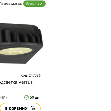
Бронза
Производитель:
Favourite
Золото
Прозрачные
Хром
Черные
247386
дсветка Versus
ния)
50 шт.
В КОРЗИНУ