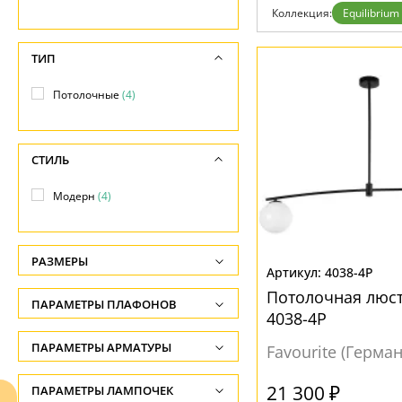
Возврат
Коллекция:
Equilibrium
Отзывы
Установка
Дизайнерам
ТИП
Бренды
Контакты
Потолочные
(4)
СТИЛЬ
Модерн
(4)
РАЗМЕРЫ
4038-4P
Высота, см
Потолочная люст
ПАРАМЕТРЫ ПЛАФОНОВ
-
4038-4P
ФОРМА ПЛАФОНА
ПАРАМЕТРЫ АРМАТУРЫ
Ширина, см
Favourite (Герма
-
Шар
(4)
ЦВЕТ АРМАТУРЫ
21 300 ₽
ПАРАМЕТРЫ ЛАМПОЧЕК