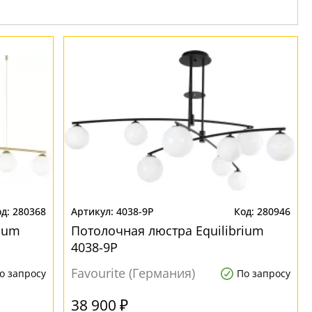
280368
4038-9P
280946
rium
Потолочная люстра Equilibrium
4038-9P
Favourite (Германия)
о запросу
По запросу
38 900 ₽