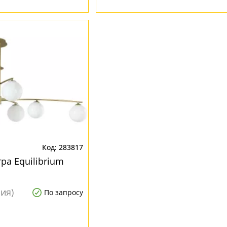
283817
ра Equilibrium
ния)
По запросу