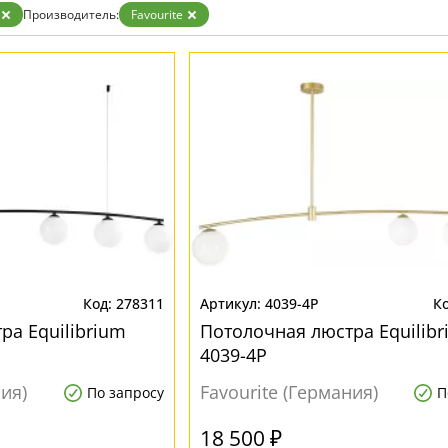
Бронза
Производитель:
Favourite
Золото
Прозрачные
Хром
Черные
278311
4039-4P
ра Equilibrium
Потолочная люстра Equilib
4039-4P
ния)
Favourite (Германия)
По запросу
П
18 500 ₽