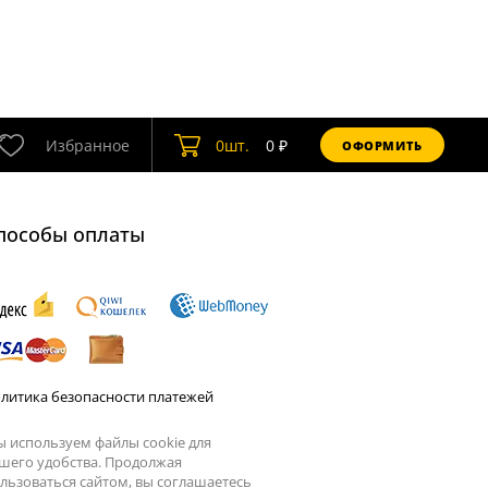
Избранное
0
шт.
0
₽
ОФОРМИТЬ
пособы оплаты
литика безопасности платежей
 используем файлы cookie для
шего удобства. Продолжая
льзоваться сайтом, вы соглашаетесь