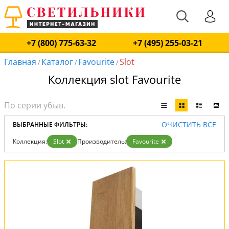
+7 (800) 775-63-32
+7 (495) 255-03-21
Главная
Каталог
Favourite
Slot
/
/
/
Коллекция slot Favourite
ОЧИСТИТЬ ВСЕ
ВЫБРАННЫЕ ФИЛЬТРЫ:
Коллекция:
Slot
Производитель:
Favourite