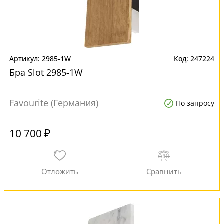
2985-1W
247224
Бра Slot 2985-1W
Favourite (Германия)
По запросу
10 700 ₽