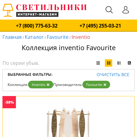
+7 (800) 775-63-32
+7 (495) 255-03-21
Главная
Каталог
Favourite
Inventio
/
/
/
Коллекция inventio Favourite
ОЧИСТИТЬ ВСЕ
ВЫБРАННЫЕ ФИЛЬТРЫ:
Коллекция:
Inventio
Производитель:
Favourite
-58%