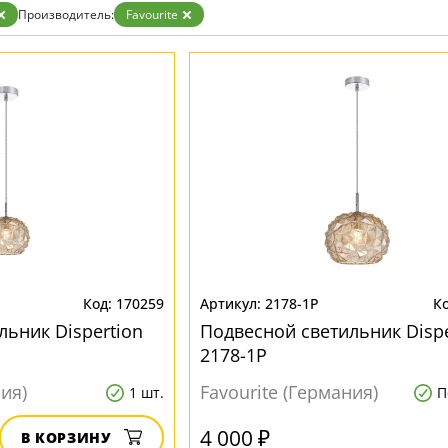
Бронза
Производитель:
Favourite
Золото
Прозрачные
Хром
Черные
170259
2178-1P
льник Dispertion
Подвесной светильник Dispe
2178-1P
ния)
Favourite (Германия)
1 шт.
П
4 000 ₽
В КОРЗИНУ