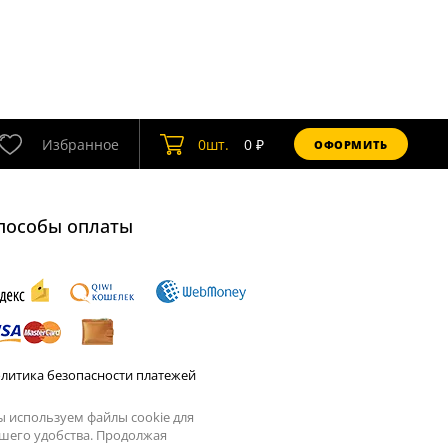
Избранное
0
шт.
0
₽
ОФОРМИТЬ
пособы оплаты
литика безопасности платежей
 используем файлы cookie для
шего удобства. Продолжая