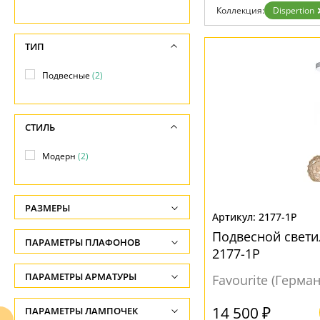
Возврат
Коллекция:
Dispertion
Отзывы
Установка
Дизайнерам
ТИП
Бренды
Контакты
Подвесные
(2)
СТИЛЬ
Модерн
(2)
РАЗМЕРЫ
2177-1P
Диаметр, см
Подвесной свети
ПАРАМЕТРЫ ПЛАФОНОВ
-
2177-1P
ПОВЕРХНОСТЬ
ПАРАМЕТРЫ АРМАТУРЫ
Favourite (Герма
Глянцевый
(2)
ЦВЕТ АРМАТУРЫ
14 500 ₽
ПАРАМЕТРЫ ЛАМПОЧЕК