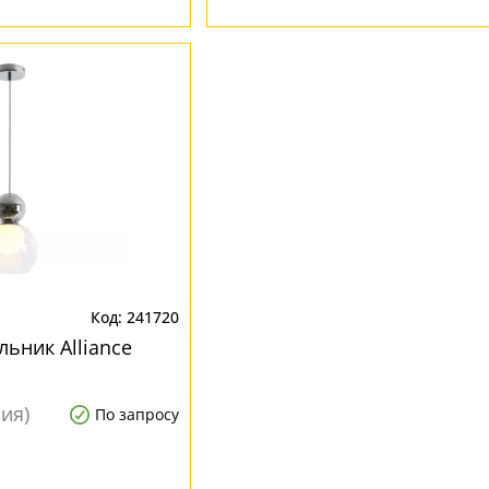
241720
ьник Alliance
ния)
По запросу