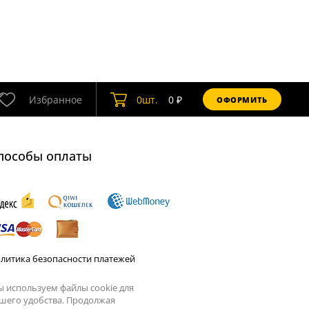
Избранное
0
шт.
0
₽
ОФОРМИТЬ
пособы оплаты
литика безопасности платежей
 используем файлы cookie для
шего удобства. Продолжая