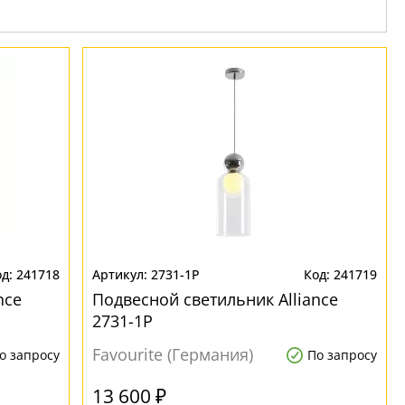
241718
2731-1P
241719
nce
Подвесной светильник Alliance
2731-1P
Favourite (Германия)
о запросу
По запросу
13 600 ₽