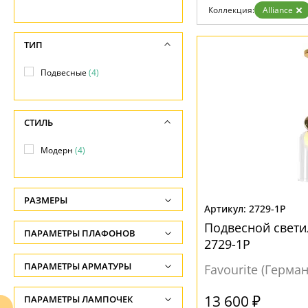
Возврат
Коллекция:
Alliance
Отзывы
Установка
Дизайнерам
ТИП
Бренды
Контакты
Подвесные
(4)
СТИЛЬ
Модерн
(4)
РАЗМЕРЫ
2729-1P
Высота, см
Подвесной светил
ПАРАМЕТРЫ ПЛАФОНОВ
-
2729-1P
ФОРМА ПЛАФОНА
ПАРАМЕТРЫ АРМАТУРЫ
Диаметр, см
Favourite (Герма
-
Цилиндр
(2)
ЦВЕТ АРМАТУРЫ
13 600 ₽
ПАРАМЕТРЫ ЛАМПОЧЕК