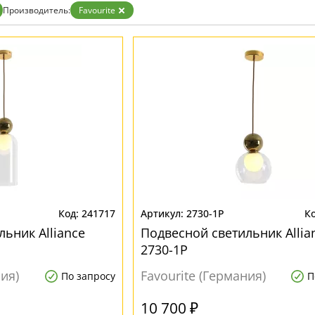
Бронза
Производитель:
Favourite
Золото
Прозрачные
Хром
Черные
241717
2730-1P
ьник Alliance
Подвесной светильник Allia
2730-1P
ния)
Favourite (Германия)
По запросу
П
10 700 ₽