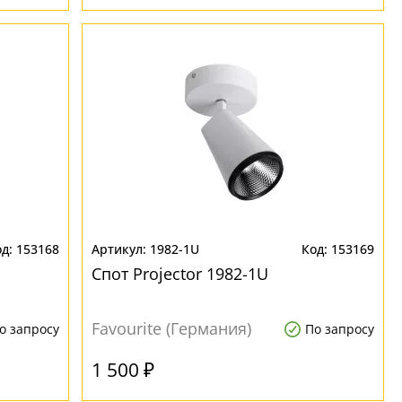
153168
1982-1U
153169
Спот Projector 1982-1U
Favourite (Германия)
о запросу
По запросу
1 500 ₽