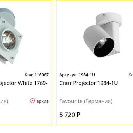
116067
1984-1U
ojector White 1769-
Спот Projector 1984-1U
ния)
Favourite (Германия)
архив
5 720 ₽