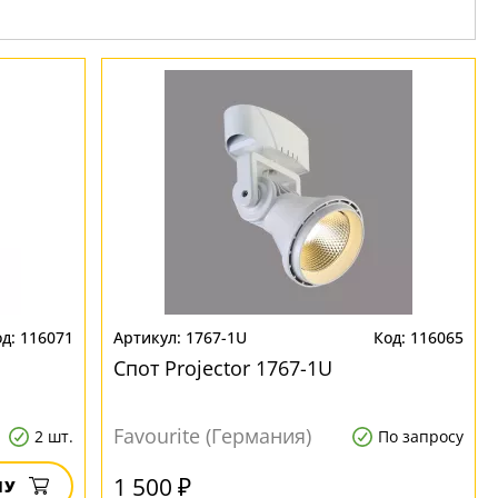
116071
1767-1U
116065
Спот Projector 1767-1U
Favourite (Германия)
2 шт.
По запросу
1 500 ₽
НУ