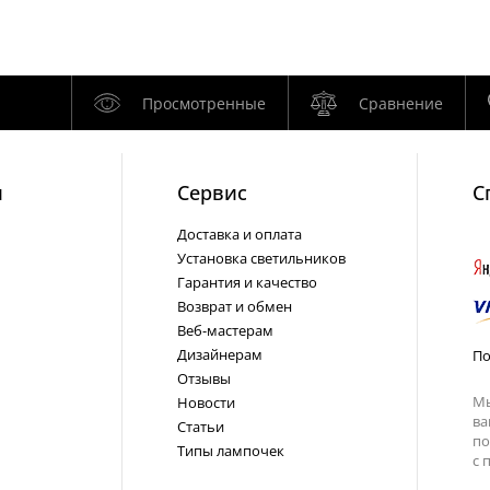
Просмотренные
Сравнение
и
Cервис
С
Доставка и оплата
Установка светильников
Гарантия и качество
Возврат и обмен
Веб-мастерам
Дизайнерам
По
Отзывы
Мы
Новости
ва
Статьи
по
Типы лампочек
с
п