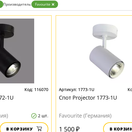
Бронза
Производитель:
Favourite
Золото
Прозрачные
Хром
Черные
116070
1773-1U
772-1U
Спот Projector 1773-1U
ния)
Favourite (Германия)
2 шт.
1 500 ₽
В КОРЗИНУ
В КОРЗИ