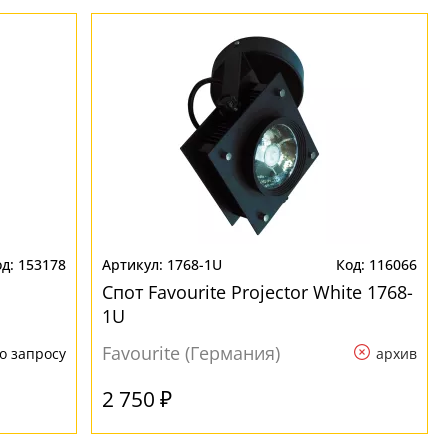
153178
1768-1U
116066
Спот Favourite Projector White 1768-
1U
Favourite (Германия)
о запросу
архив
2 750 ₽