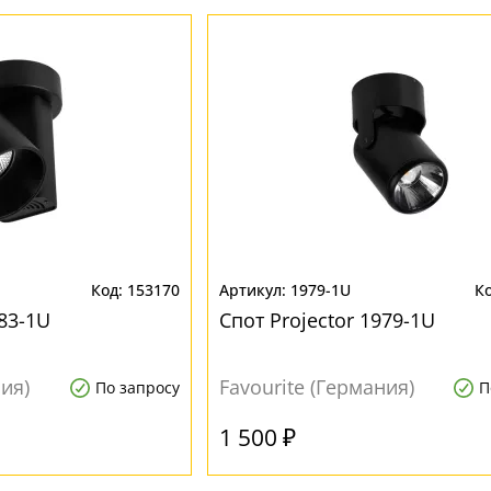
153170
1979-1U
983-1U
Спот Projector 1979-1U
ния)
Favourite (Германия)
По запросу
П
1 500 ₽