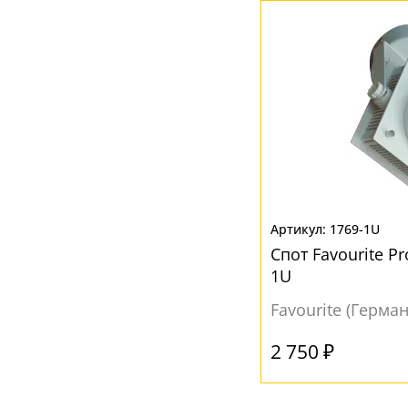
1769-1U
Спот Favourite Pr
1U
Favourite (Герма
2 750 ₽