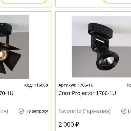
116068
1766-1U
770-1U
Спот Projector 1766-1U
ния)
Favourite (Германия)
По запросу
П
2 000 ₽