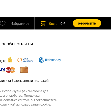
Избранное
0
шт.
0
₽
ОФОРМИТЬ
пособы оплаты
литика безопасности платежей
 используем файлы cookie для
шего удобства. Продолжая
льзоваться сайтом, вы соглашаетесь
олитикой использования cookie.