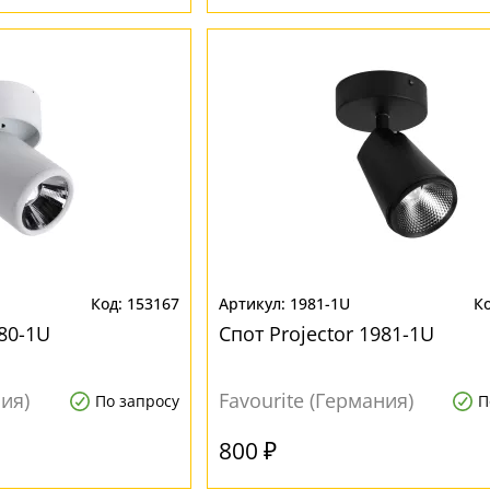
153167
1981-1U
980-1U
Спот Projector 1981-1U
ния)
Favourite (Германия)
По запросу
П
800 ₽