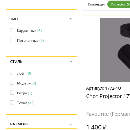
Возврат
Коллекция:
Projector
Отзывы
Установка
Дизайнерам
ТИП
Бренды
Контакты
Карданные
(3)
Потолочные
(9)
СТИЛЬ
Лофт
(8)
Модерн
(2)
1772-1U
Ретро
(1)
Спот Projector 1
Техно
(12)
Favourite (Герма
РАЗМЕРЫ
1 400 ₽