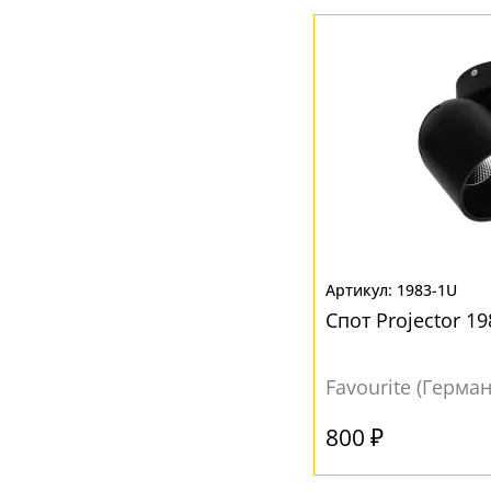
Ваш регион:
Москва
+7 (800) 775-63-32
- бесплатно по России
+7 (495) 255-03-21
- бесплатная доставка
1983-1U
Спот Projector 1
Favourite (Герма
800 ₽