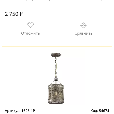
2 750 ₽
1626-1P
54674