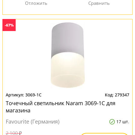
-67%
3069-1C
279347
Точечный светильник Naram 3069-1C для
магазина
Favourite (Германия)
17 шт.
2 100 ₽