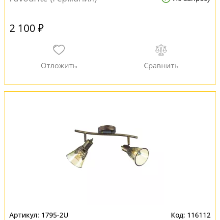
2 100 ₽
1795-2U
116112