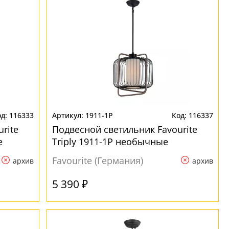
116333
1911-1P
116337
rite
Подвесной светильник Favourite
е
Triply 1911-1P необычные
Favourite (Германия)
архив
архив
5 390 ₽