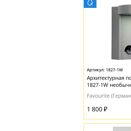
Хром
(1)
Черный
(8)
1827-1W
Архитектурная по
1827-1W необыч
Favourite (Герма
1 800 ₽