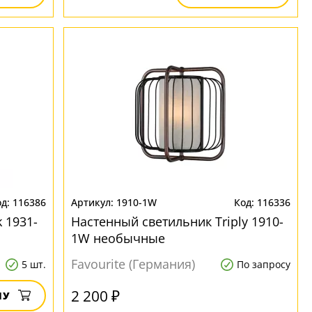
116386
1910-1W
116336
 1931-
Настенный светильник Triply 1910-
1W необычные
Favourite (Германия)
5 шт.
По запросу
2 200 ₽
НУ