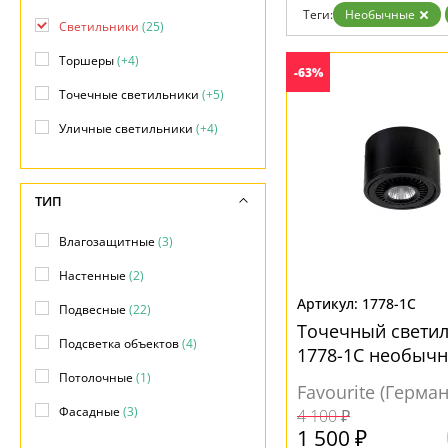
Возврат
Теги:
Необычные
Отзывы
Светильники
(25)
Установка
Торшеры
(+4)
Дизайнерам
-63%
Бренды
Точечные светильники
(+5)
Контакты
Уличные светильники
(+4)
ТИП
Влагозащитные
(3)
Настенные
(2)
1778-1C
Подвесные
(22)
Точечный светил
Подсветка объектов
(4)
1778-1C необыч
Потолочные
(1)
Favourite (Герма
Фасадные
(3)
4 100 ₽
1 500 ₽