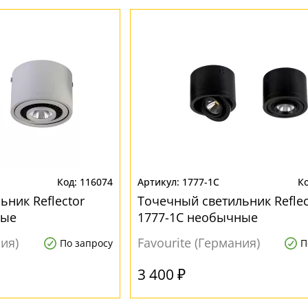
116074
1777-1C
ьник Reflector
Точечный светильник Reflec
ные
1777-1C необычные
ния)
Favourite (Германия)
По запросу
П
3 400 ₽