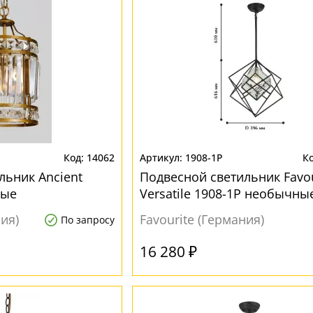
14062
1908-1P
льник Ancient
Подвесной светильник Favou
ные
Versatile 1908-1P необычны
ния)
Favourite (Германия)
По запросу
16 280 ₽