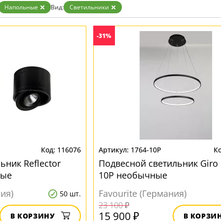
Бронза
Напольные
Вид:
Светильники
Золото
Прозрачные
Хром
-31%
Черные
116076
1764-10P
ьник Reflector
Подвесной светильник Giro 
ные
10P необычные
ния)
Favourite (Германия)
50 шт.
23 100 ₽
15 900 ₽
В КОРЗИНУ
В КОРЗИ