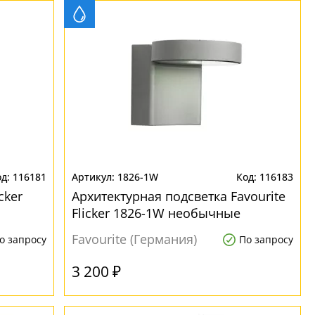
116181
1826-1W
116183
cker
Архитектурная подсветка Favourite
Flicker 1826-1W необычные
Favourite (Германия)
о запросу
По запросу
3 200 ₽