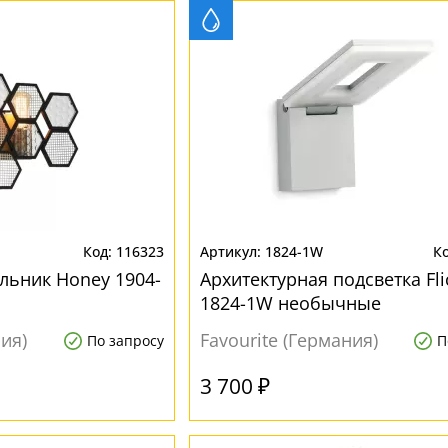
116323
1824-1W
льник Honey 1904-
Архитектурная подсветка Fli
1824-1W необычные
ния)
Favourite (Германия)
По запросу
П
3 700 ₽