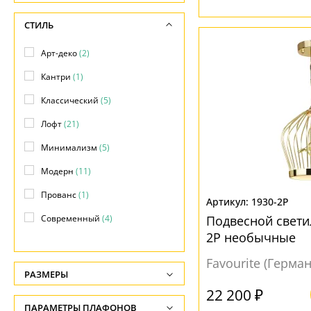
СТИЛЬ
Арт-деко
(2)
Кантри
(1)
Классический
(5)
Лофт
(21)
Минимализм
(5)
Модерн
(11)
Прованс
(1)
1930-2P
Современный
(4)
Подвесной светил
2P необычные
Техно
(5)
Favourite (Герма
Хай-тек
(9)
РАЗМЕРЫ
22 200 ₽
Высота, см
ПАРАМЕТРЫ ПЛАФОНОВ