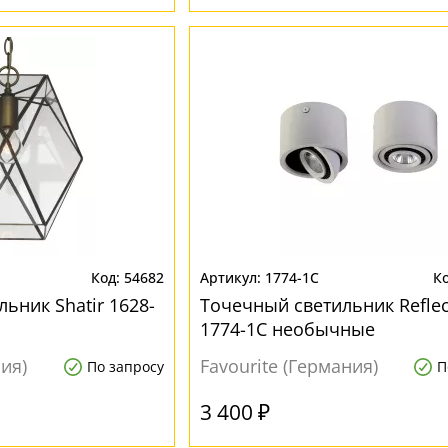
54682
1774-1C
ьник Shatir 1628-
Точечный светильник Reflec
1774-1C необычные
ния)
Favourite (Германия)
По запросу
П
3 400 ₽