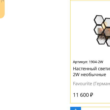
Металл
(16)
Стекло
(13)
Текстиль
(2)
Ткань
(2)
Хрусталь
(1)
ЦВЕТ ПЛАФОНОВ
Ваш регион:
Москва
Без плафона
(3)
1904-2W
+7 (800) 775-63-32
- бесплатно по России
Настенный свети
Белый
(10)
+7 (495) 255-03-21
2W необычные
- бесплатная доставка
Желтый
(1)
Favourite (Герма
Золотой
(2)
11 600 ₽
Коричневый
(2)
Прозрачный
(8)