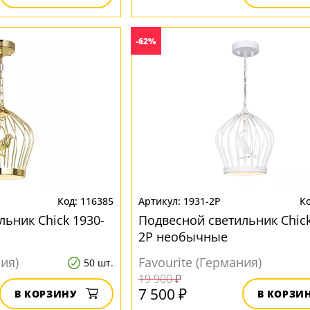
-62%
116385
1931-2P
ьник Chick 1930-
Подвесной светильник Chick
2P необычные
ния)
Favourite (Германия)
50 шт.
19 900 ₽
7 500 ₽
В КОРЗИНУ
В КОРЗИ