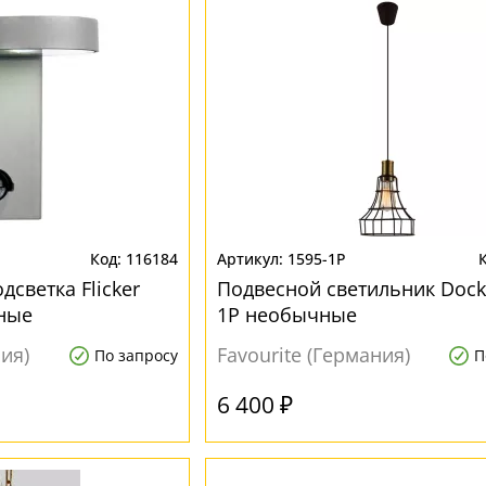
116184
1595-1P
дсветка Flicker
Подвесной светильник Dock
ные
1P необычные
ния)
Favourite (Германия)
По запросу
П
6 400 ₽