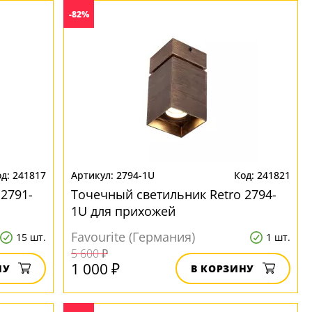
-82%
241817
2794-1U
241821
2791-
Точечный светильник Retro 2794-
1U для прихожей
Favourite (Германия)
15 шт.
1 шт.
5 600 ₽
1 000 ₽
НУ
В КОРЗИНУ