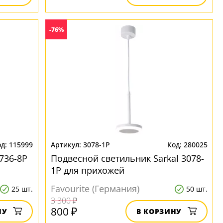
-76%
115999
3078-1P
280025
736-8P
Подвесной светильник Sarkal 3078-
1P для прихожей
Favourite (Германия)
25 шт.
50 шт.
3 300 ₽
800 ₽
НУ
В КОРЗИНУ