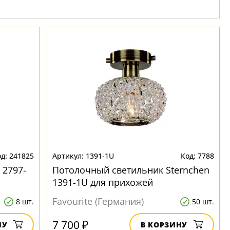
241825
1391-1U
7788
 2797-
Потолочный светильник Sternchen
1391-1U для прихожей
Favourite (Германия)
8 шт.
50 шт.
7 700 ₽
НУ
В КОРЗИНУ