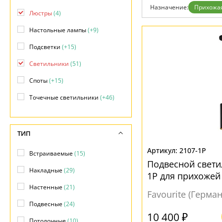
Возврат
Назначение:
Прихожа
Отзывы
Люстры
(4)
Установка
Настольные лампы
(+9)
Дизайнерам
Бренды
Подсветки
(+15)
Контакты
Светильники
(51)
Споты
(+15)
Точечные светильники
(+46)
ТИП
2107-1P
Встраиваемые
(15)
Подвесной свети
Накладные
(29)
1P для прихожей
Настенные
(21)
Favourite (Герма
Подвесные
(24)
10 400 ₽
Потолочные
(10)