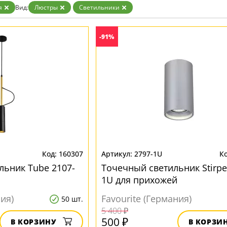
Бронза
я
Вид:
Люстры
Светильники
Золото
Прозрачные
Хром
-91%
Черные
160307
2797-1U
льник Tube 2107-
Точечный светильник Stirpe
1U для прихожей
ния)
Favourite (Германия)
50 шт.
5 400 ₽
500 ₽
В КОРЗИНУ
В КОРЗИ