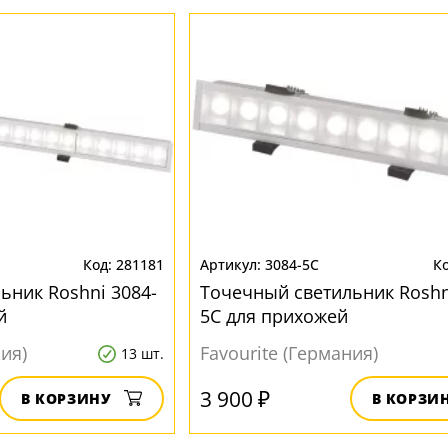
281181
3084-5C
ьник Roshni 3084-
Точечный светильник Roshn
й
5C для прихожей
ния)
Favourite (Германия)
13 шт.
3 900 ₽
В КОРЗИНУ
В КОРЗИ