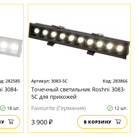
282585
3083-5C
283866
i 3084-
Точечный светильник Roshni 3083-
5C для прихожей
Favourite (Германия)
18 шт.
12 шт.
3 900 ₽
НУ
В КОРЗИНУ