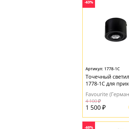
Желтый
(8)
-63%
Зеленый
(1)
Золото
(10)
Золотой
(2)
Коричневый
(2)
Матовый
(1)
Прозрачный
(14)
1778-1C
Серебро
(3)
Точечный светил
Серый
(6)
1778-1C для при
Черный
(27)
Favourite (Герма
4 100 ₽
1 500 ₽
-60%