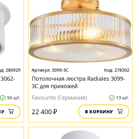
280929
3099-3C
278302
3062-
Потолочная люстра Radiales 3099-
3C для прихожей
Favourite (Германия)
50 шт.
13 шт.
22 400 ₽
НУ
В КОРЗИНУ