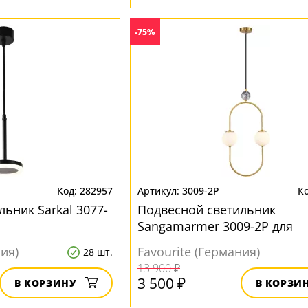
-75%
282957
3009-2P
ьник Sarkal 3077-
Подвесной светильник
Sangamarmer 3009-2P для
прихожей
ния)
Favourite (Германия)
28 шт.
13 900 ₽
3 500 ₽
В КОРЗИНУ
В КОРЗИ