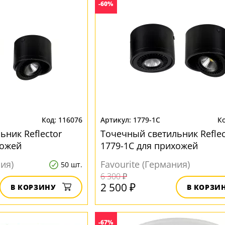
-60%
116076
1779-1C
ьник Reflector
Точечный светильник Reflec
хожей
1779-1C для прихожей
ния)
Favourite (Германия)
50 шт.
6 300 ₽
2 500 ₽
В КОРЗИНУ
В КОРЗИ
-67%