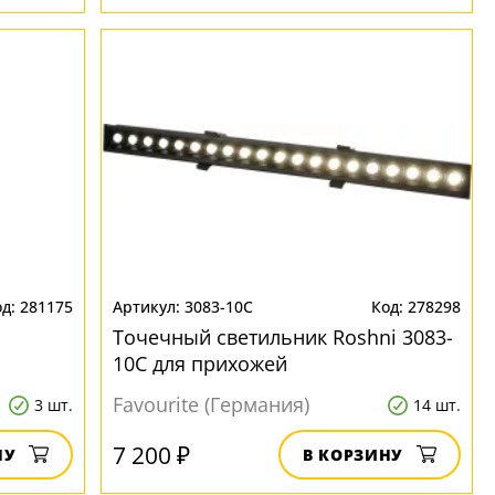
281175
3083-10C
278298
Точечный светильник Roshni 3083-
10C для прихожей
Favourite (Германия)
3 шт.
14 шт.
7 200 ₽
НУ
В КОРЗИНУ