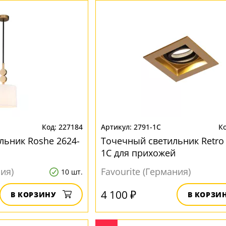
227184
2791-1C
льник Roshe 2624-
Точечный светильник Retro 
1C для прихожей
ния)
Favourite (Германия)
10 шт.
4 100 ₽
В КОРЗИНУ
В КОРЗИ