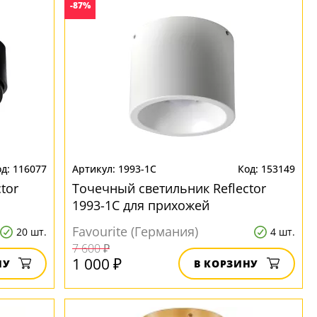
-87%
116077
1993-1C
153149
tor
Точечный светильник Reflector
1993-1C для прихожей
Favourite (Германия)
20 шт.
4 шт.
7 600 ₽
1 000 ₽
НУ
В КОРЗИНУ