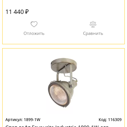
11 440 ₽
1899-1W
116309