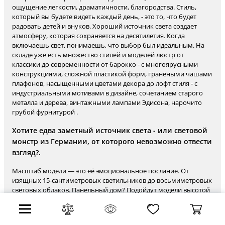
ощущение легкости, драматичности, благородства. Стиль,
который вы будете видеть каждый день, - это то, что будет
радовать детей и внуков. Хороший источник света создает
атмосферу, которая сохраняется на десятилетия. Когда
включаешь свет, понимаешь, что выбор был идеальным. На
складе уже есть множество стилей и моделей люстр от
классики до современности от барокко - с многоярусными
конструкциями, сложной пластикой форм, гранеными чашами
плафонов, насыщенными цветами декора до лофт стиля - с
индустриальными мотивами в дизайне, сочетанием старого
металла и дерева, винтажными лампами Эдисона, нарочито
грубой фурнитурой .
Хотите едва заметный источник света - или световой
монстр из Германии, от которого невозможно отвести
взгляд?.
Масштаб модели — это её эмоциональное послание. От
изящных 15-сантиметровых светильников до восьмиметровых
световых облаков. Панельный дом? Подойдут модели высотой
15–30 см. Двусветный зал? Подвес длиной до 13,7 метров
раскроет его потенциал, как в лучших исторических
интерьерах. Размер — это не ограничение, а возможность. От