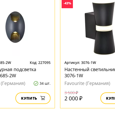
-43%
685-2W
Код: 227095
Артикул: 3076-1W
урная подсветка
Настенный светильник
 2685-2W
3076-1W
e (Германия)
Favourite (Германия)
34 шт.
3 500 ₽
2 000 ₽
КУПИТЬ
КУП