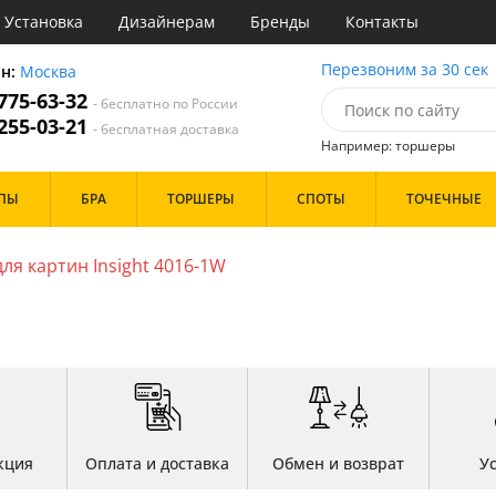
Установка
Дизайнерам
Бренды
Контакты
ы
Перезвоним за 30 сек
он:
Москва
 775-63-32
- бесплатно по России
атегории
 255-03-21
- бесплатная доставка
Например: торшеры
Стиль
Назначение
Дизайн/Форма
ПЫ
БРА
ТОРШЕРЫ
СПОТЫ
ТОЧЕЧНЫЕ
деко
Гостиная
Вытянутые в длину
точный
Дача
Пауки
ковый
Зал
Шары
ля картин Insight 4016-1W
толков
три
Кабинет
ссический
Кафе
Особенности
т
Коридор и прихожая
ерн
Кухня
ванс
Офис
ндинавский
Прихожая
Бренд
ременный
Спальня
но
ристика
Цвет
тек
кция
Оплата и доставка
Обмен и возврат
У
Белые