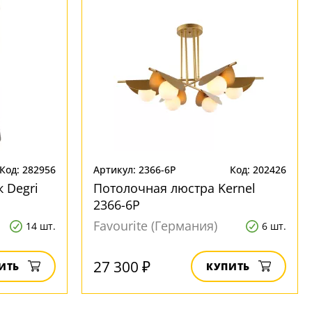
Код: 282956
Артикул: 2366-6P
Код: 202426
 Degri
Потолочная люстра Kernel
2366-6P
Favourite (Германия)
14 шт.
6 шт.
27 300 ₽
ИТЬ
КУПИТЬ