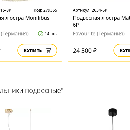
015-8P
Код: 279355
Артикул: 2634-6P
я люстра Monilibus
Подвесная люстра Mat
6P
e (Германия)
Favourite (Германия)
14 шт.
₽
24 500 ₽
КУПИТЬ
КУП
ильники подвесные"