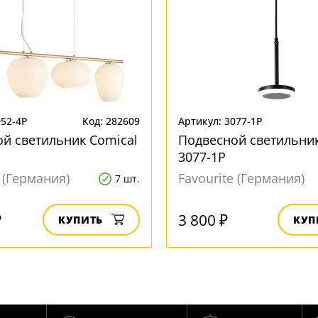
052-4P
Код: 282609
Артикул: 3077-1P
й светильник Comical
Подвесной светильник
3077-1P
e (Германия)
Favourite (Германия)
7 шт.
₽
3 800 ₽
КУПИТЬ
КУП