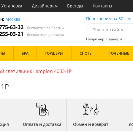
Установка
Дизайнерам
Бренды
Контакты
ы
Перезвоним за 30 сек
он:
Москва
 775-63-32
- бесплатно по России
атегории
 255-03-21
- бесплатная доставка
Например: торшеры
Стиль
Назначение
Дизайн/Форма
ПЫ
БРА
ТОРШЕРЫ
СПОТЫ
ТОЧЕЧНЫЕ
деко
Гостиная
Вытянутые в длину
точный
Дача
Пауки
ковый
Зал
Шары
й светильник Lampion 4003-1P
толков
три
Кабинет
ссический
Кафе
Особенности
-1P
т
Коридор и прихожая
ерн
Кухня
ванс
Офис
ндинавский
Прихожая
Бренд
ременный
Спальня
но
ристика
Цвет
тек
кция
Оплата и доставка
Обмен и возврат
У
Белые