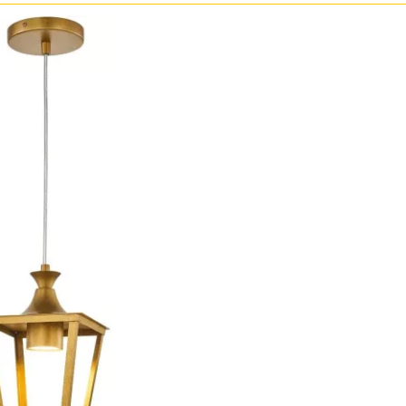
Бронза
Золото
Прозрачные
Хром
Черные