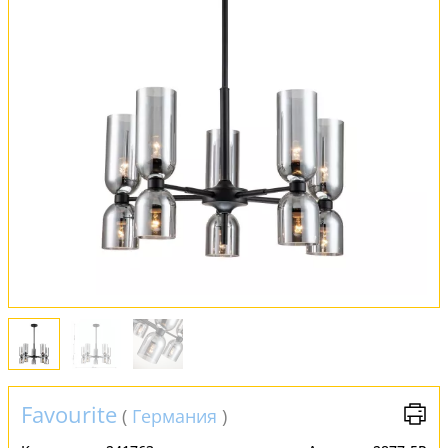
Оплата и доставка
Обмен и возврат
Установка
FAQ
Отзывы
Favourite
(
Германия
)